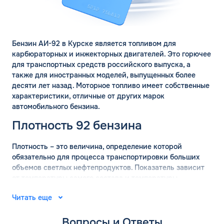
Бензин АИ-92 в Курске является топливом для
карбюраторных и инжекторных двигателей. Это горючее
для транспортных средств российского выпуска, а
также для иностранных моделей, выпущенных более
десяти лет назад. Моторное топливо имеет собственные
характеристики, отличные от других марок
автомобильного бензина.
Плотность 92 бензина
Плотность – это величина, определение которой
обязательно для процесса транспортировки больших
объемов светлых нефтепродуктов. Показатель зависит
от температуры самого состава и температуры
окружающей среды. Для вычисления точных значений
Читать еще
плотности бензина используются готовые таблицы.
АИ-92 имеет плотность 755 кг/м2, с погрешностью 15 кг
Вопросы и Ответы