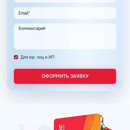
горючего, представлена в паспорте бензина.
Нефтяные корпорации находятся в постоянном поиске
новых комбинаций добавок, повышающих
энергоэффективность мотора, снижающих общий
расход топлива и обеспечивающих чистоту впрыска.
Каждое оптимальное решение оформляется серией
премиальных продуктов на основе неэтилированного
бензина АИ-92 в Курске Курской области. Популярные
Для юр. лиц и ИП
фирменные линейки бензинов:
ОПТИ – в сети АЗС Газпромнефть;
Пульсар – в сети АЗС Роснефть;
ОФОРМИТЬ ЗАЯВКУ
Танеко – в сети АЗС Татнефть.
Преимущества брендовых бензинов доказываются
испытаниями и представляются конкретными цифрами:
увеличение КПД двигателя до 16% в зависимости от
производителя;
увеличение пути, которое машина может проехать
после заправки бака, что в итоге обеспечивает