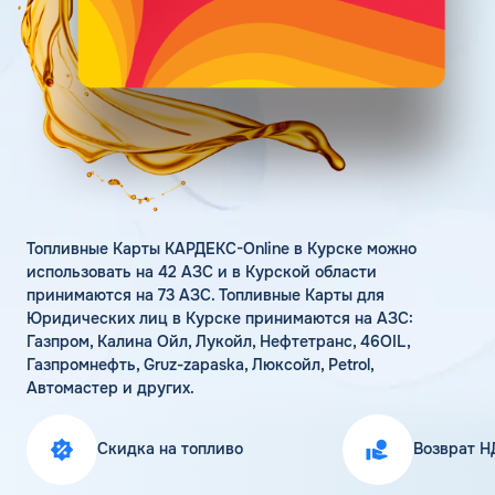
Поддержка
Статьи
Личный кабинет
Цена бензина и ДТ
Карта АЗС
Получить консультацию
Топливные Карты КАРДЕКС-Online в Курске можно
использовать на 42 АЗС и в Курской области
принимаются на 73 АЗС. Топливные Карты для
Юридических лиц в Курске принимаются на АЗС:
Газпром, Калина Ойл, Лукойл, Нефтетранс, 46OIL,
Газпромнефть, Gruz-zapaska, Люксойл, Petrol,
Автомастер и других.
Скидка на топливо
Возврат Н