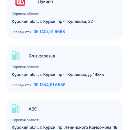
ЗАКАЗАТЬ
Лукойл
ОБРАТНЫЙ ЗВОНОК
Курская область
Курская обл., г. Курск, пр-т Кулакова, 22
Спасибо! Ваша заявка принята.
Имя*
Мы свяжемся с Вами в ближайшее
36.1407,
51.6668
Координаты
рабочее время: пн-пт с 9:00 до 18:00
по МСК
Телефон*
ОК
Gruz-zapaska
Email*
Курская область
Курская обл., г. Курск, пр-т Кулакова, д. 148-в
Комментарий
36.1354,
51.6586
Координаты
ЗАВТРА
ДО
Для юр. лиц и ИП
АЗС
ОФОРМИТЬ ЗАЯВКУ
Курская область
Заполняя форму, я
соглашаюсь с
Курская обл., г. Курск, пр. Ленинского Комсомола, 18
обработкой персональных данных