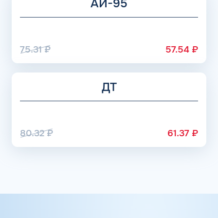
АИ-95
75.31
₽
57.54
₽
ДТ
80.32
₽
61.37
₽