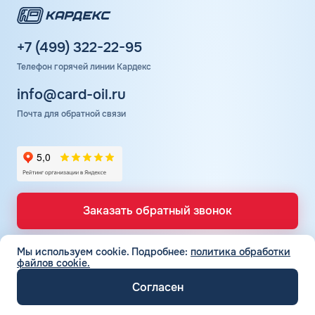
+7 (499) 322-22-95
Телефон горячей линии Кардекс
info@card-oil.ru
Почта для обратной связи
Заказать обратный звонок
Мы используем cookie.
Подробнее:
политика обработки
файлов cookie.
ТОПЛИВНЫЕ КАРТЫ
Топливные карты для юр. лиц
Согласен
СЕТЬ АЗС
Топливные карты КАРДЕКС
Вся сеть АЗС