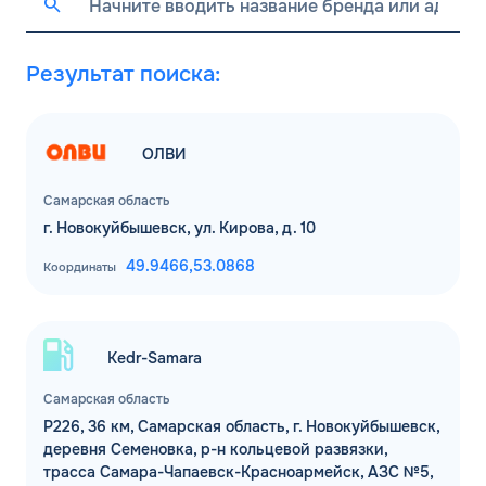
ДО
Для юр. лиц и ИП
ОФОРМИТЬ ЗАЯВКУ
Результат поиска:
Заполняя форму, я
соглашаюсь с
обработкой персональных данных
ОЛВИ
Самарская область
г. Новокуйбышевск, ул. Кирова, д. 10
49.9466,
53.0868
Координаты
Kedr-Samara
Самарская область
Р226, 36 км, Самарская область, г. Новокуйбышевск,
деревня Семеновка, р-н кольцевой развязки,
трасса Самара-Чапаевск-Красноармейск, АЗС №5,