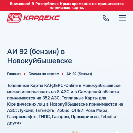
Внимание! В Республике Крым временно не принимаются
топливные карты.
ТОПЛИВНЫЕ КАРТЫ
Топливные карты для юридических лиц
АИ 92 (бензин) в
СЕТЬ АЗС
Преимущества
Вся сеть АЗС
Новокуйбышевске
Сравнение
ТОПЛИВО
АЗС Лукойл
Индивидуальный подход
Автомобильное топливо
Главная
Бензин по картам
АИ 92 (бензин)
АЗС Газпромнефть
СЕРВИСЫ
Автомойки
Бензин
Топливные Карты КАРДЕКС-Online в Новокуйбышевске
АЗС Татнефть
Все сервисы
Аdblue
Дизельное топливо
можно использовать на 8 АЗС и в Самарской области
КОМПАНИЯ
АЗС Тебойл
Электронный Документооборот (ЭДО)
принимаются на 352 АЗС. Топливные Карты для
Шиномонтаж
Топливный газ
О компании
Юридических лиц в Новокуйбышевске принимаются на
АЗС Газпром
Аналитика и Рекомендации
Вопросы и Ответы
Топливные бренды
АЗС: Лукойл, Татнефть, Ирбис, ОЛВИ, Роза Мира,
Контакты
+7 (499) 322-22-95
АЗС Сургутнефтегаз
Умный Личный Кабинет
Газпромнефть, ТНПС, Газпром, Промкриоген, Teboil и
Наши города
других.
АЗС Нефтьмагистраль
info@card-oil.ru
Уведомления об окончании баланса
Калькулятор расхода топлива