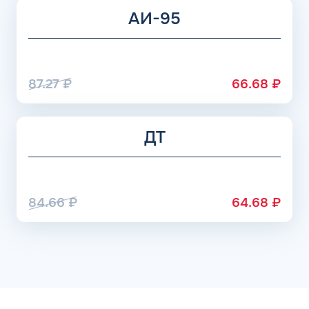
АИ-95
87.27
₽
66.68
₽
ДТ
84.66
₽
64.68
₽