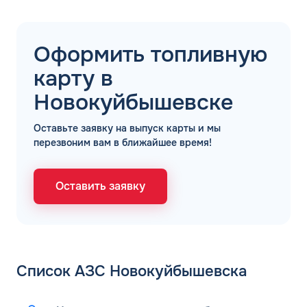
Оформить топливную
ЗАКАЗАТЬ
карту в
ОБРАТНЫЙ ЗВОНОК
Новокуйбышевске
Спасибо! Ваша заявка принята.
Имя*
Оставьте заявку на выпуск карты и мы
Мы свяжемся с Вами в ближайшее
перезвоним вам в ближайшее время!
рабочее время: пн-пт с 9:00 до 18:00
по МСК
Телефон*
ОК
Оставить заявку
Email*
Комментарий
Список АЗС Новокуйбышевска
ЗАВТРА