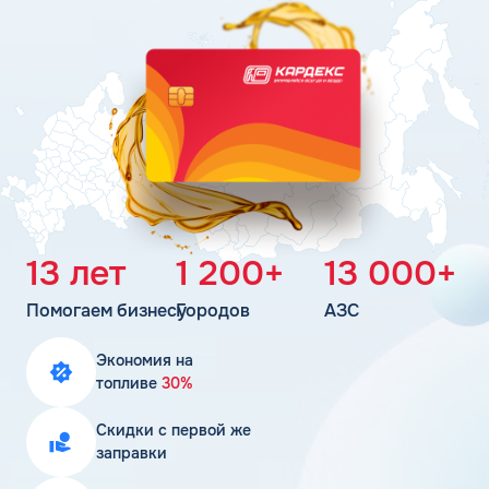
Поддержка
Статьи
Личный кабинет
Цена бензина и ДТ
Карта АЗС
Получить консультацию
13 лет
1 200+
13 000+
Помогаем бизнесу
Городов
АЗС
Экономия на
топливе
30%
Скидки с первой же
заправки