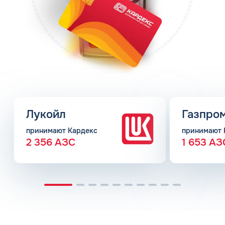
Лукойл
Газпро
принимают Кардекс
принимают 
2 356 АЗС
1 653 АЗ