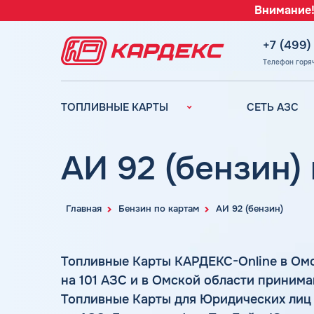
Внимание!
+7 (499)
Телефон горя
ТОПЛИВНЫЕ КАРТЫ
СЕТЬ АЗС
Топливные карты для
Вся сеть АЗС
юридических лиц
АЗС Лукойл
АИ 92 (бензин)
Преимущества
АЗС Газпромн
Сравнение
АЗС Татнефть
Индивидуальный
Главная
Бензин по картам
АИ 92 (бензин)
АЗС Тебойл
подход
АЗС Газпром
Автомойки
Топливные Карты КАРДЕКС-Online в Ом
АЗС
Аdblue
Сургутнефтега
на 101 АЗС и в Омской области принима
Шиномонтаж
Топливные Карты для Юридических лиц
АЗС
Вопросы и Ответы
Нефтьмагистр