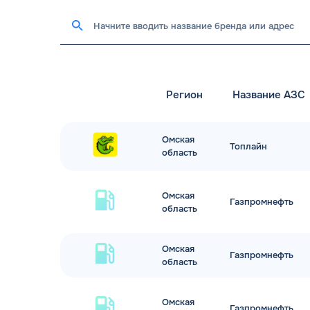
Регион
Название АЗС
Омская
Топлайн
область
Омская
Газпромнефть
область
Омская
Газпромнефть
область
Омская
Газпромнефть