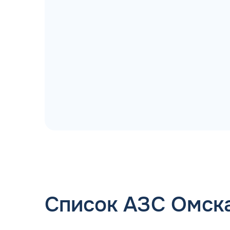
ДОГОВОР З
мгновенное заключение Д
день об
Список АЗС Омск