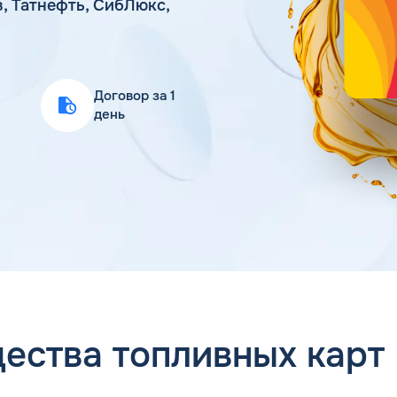
, Татнефть, СибЛюкс,
Статьи
Цена бензина и ДТ
Договор за 1
день
ества топливных карт