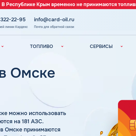
 В Республике Крым временно не принимаются топлив
 322-22-95
info@card-oil.ru
чей линии Кардекс
Почта для обратной связи
ТОПЛИВО
СЕРВИСЫ
Автомобильное
Все сервисы
топливо
Электронный
 в Омске
Бензин
Документооборот
ефть
(ЭДО)
Дизельное
топливо
Аналитика и
Рекомендации
Топливный газ
Умный Личный
Топливные бренды
Кабинет
ске можно использовать
Наши города
Уведомления об
з
ются на 181 АЗС.
окончании баланса
Калькулятор
 в Омске принимаются
расхода топлива
Поддержка
аль