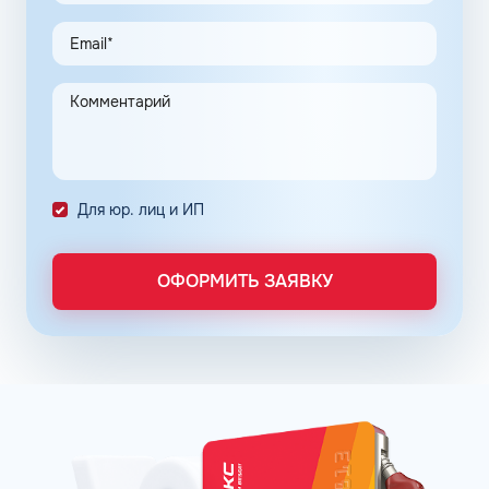
горючего, представлена в паспорте бензина.
Нефтяные корпорации находятся в постоянном поиске
новых комбинаций добавок, повышающих
энергоэффективность мотора, снижающих общий
расход топлива и обеспечивающих чистоту впрыска.
Каждое оптимальное решение оформляется серией
премиальных продуктов на основе неэтилированного
бензина АИ-92 в Ржеве Тверской области. Популярные
Для юр. лиц и ИП
фирменные линейки бензинов:
ОПТИ – в сети АЗС Газпромнефть;
Пульсар – в сети АЗС Роснефть;
ОФОРМИТЬ ЗАЯВКУ
Танеко – в сети АЗС Татнефть.
Преимущества брендовых бензинов доказываются
испытаниями и представляются конкретными цифрами:
увеличение КПД двигателя до 16% в зависимости от
производителя;
увеличение пути, которое машина может проехать
после заправки бака, что в итоге обеспечивает