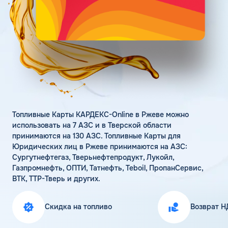
Поддержка
Статьи
Личный кабинет
Цена бензина и ДТ
Карта АЗС
Получить консультацию
Топливные Карты КАРДЕКС-Online в Ржеве можно
использовать на 7 АЗС и в Тверской области
принимаются на 130 АЗС. Топливные Карты для
Юридических лиц в Ржеве принимаются на АЗС:
Сургутнефтегаз, Тверьнефтепродукт, Лукойл,
Газпромнефть, ОПТИ, Татнефть, Teboil, ПропанСервис,
ВТК, ТТР-Тверь и других.
Скидка на топливо
Возврат Н