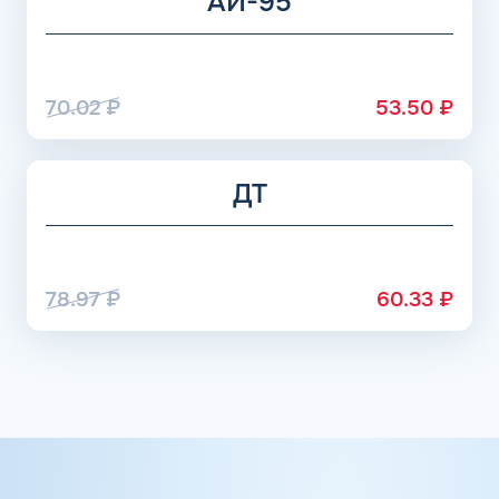
АИ-95
70.02
₽
53.50
₽
ДТ
78.97
₽
60.33
₽