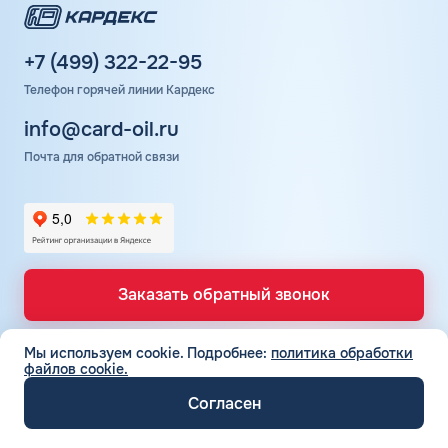
+7 (499) 322-22-95
Телефон горячей линии Кардекс
info@card-oil.ru
Почта для обратной связи
Заказать обратный звонок
Мы используем cookie.
Подробнее:
политика обработки
файлов cookie.
ТОПЛИВНЫЕ КАРТЫ
Топливные карты для юр. лиц
Согласен
СЕТЬ АЗС
Топливные карты КАРДЕКС
Вся сеть АЗС