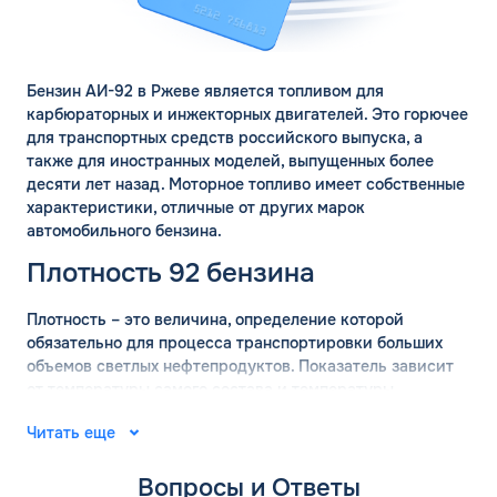
Комментарий
Бензин АИ-92 в Ржеве является топливом для
ЗАВТРА
карбюраторных и инжекторных двигателей. Это горючее
для транспортных средств российского выпуска, а
ДО
Для юр. лиц и ИП
также для иностранных моделей, выпущенных более
десяти лет назад. Моторное топливо имеет собственные
ОФОРМИТЬ ЗАЯВКУ
характеристики, отличные от других марок
Заполняя форму, я
соглашаюсь с
автомобильного бензина.
обработкой персональных данных
Плотность 92 бензина
Плотность – это величина, определение которой
обязательно для процесса транспортировки больших
объемов светлых нефтепродуктов. Показатель зависит
от температуры самого состава и температуры
окружающей среды. Для вычисления точных значений
Читать еще
плотности бензина используются готовые таблицы.
АИ-92 имеет плотность 755 кг/м2, с погрешностью 15 кг
Вопросы и Ответы
в сторону уменьшения или увеличения.