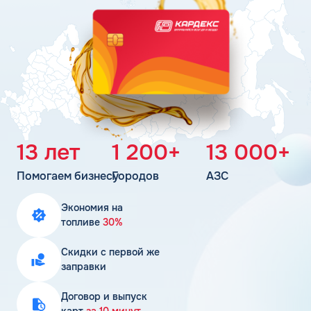
Поддержка
Статьи
Личный кабинет
Цена бензина и ДТ
Карта АЗС
Получить консультацию
13 лет
1 200+
13 000+
Помогаем бизнесу
Городов
АЗС
Экономия на
топливе
30%
Скидки с первой же
заправки
Договор и выпуск