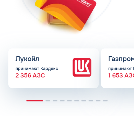
Лукойл
Газпро
принимают Кардекс
принимают 
2 356 АЗС
1 653 АЗ