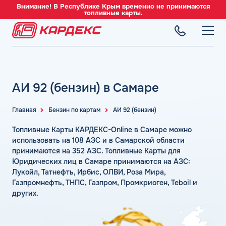
Внимание! В Республике Крым временно не принимаются
топливные карты.
ТОПЛИВНЫЕ КАРТЫ
Топливные карты для юридических лиц
АИ 92 (бензин) в Самаре
СЕТЬ АЗС
Преимущества
Вся сеть АЗС
Сравнение
Главная
Бензин по картам
АИ 92 (бензин)
ТОПЛИВО
АЗС Лукойл
Индивидуальный подход
Автомобильное топливо
Топливные Карты КАРДЕКС-Online в Самаре можно
АЗС Газпромнефть
СЕРВИСЫ
Автомойки
Бензин
использовать на 108 АЗС и в Самарской области
АЗС Татнефть
Все сервисы
принимаются на 352 АЗС. Топливные Карты для
Аdblue
Дизельное топливо
Юридических лиц в Самаре принимаются на АЗС:
КОМПАНИЯ
АЗС Тебойл
Электронный Документооборот (ЭДО)
Шиномонтаж
Топливный газ
Лукойл, Татнефть, Ирбис, ОЛВИ, Роза Мира,
О компании
АЗС Газпром
Аналитика и Рекомендации
Газпромнефть, ТНПС, Газпром, Промкриоген, Teboil и
Вопросы и Ответы
Топливные бренды
Контакты
+7 (499) 490-27-01
других.
АЗС Сургутнефтегаз
Умный Личный Кабинет
Наши города
АЗС Нефтьмагистраль
info+2@card-oil.ru
Уведомления об окончании баланса
Калькулятор расхода топлива