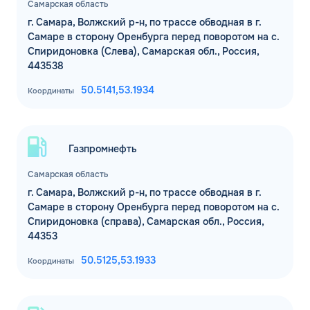
Самарская область
г. Самара, Волжский р-н, по трассе обводная в г.
Комментарий
Самаре в сторону Оренбурга перед поворотом на с.
Спиридоновка (Слева), Самарская обл., Россия,
443538
ЗАВТРА
ДО
50.5141,
53.1934
Координаты
Для юр. лиц и ИП
ОФОРМИТЬ ЗАЯВКУ
Заполняя форму, я
соглашаюсь с
Газпромнефть
обработкой персональных данных
Самарская область
г. Самара, Волжский р-н, по трассе обводная в г.
Самаре в сторону Оренбурга перед поворотом на с.
Спиридоновка (справа), Самарская обл., Россия,
44353
50.5125,
53.1933
Координаты