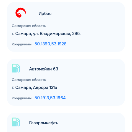
Ирбис
Самарская область
г. Самара, ул. Владимирская, 29б.
50.1390,
53.1928
Координаты
ЗАКАЗАТЬ
Автомойки 63
ОБРАТНЫЙ ЗВОНОК
Самарская область
Спасибо! Ваша заявка принята.
г. Самара, Аврора 131а
Имя*
Мы свяжемся с Вами в ближайшее
50.1913,
53.1964
Координаты
время
Телефон*
ОК
Газпромнефть
Email*