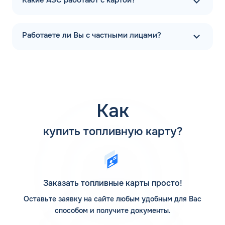
работы двигателя, сохранность внутренних механизмов
автомобиля и безопасность движения. Каждая марка
автомобиля имеет рекомендации от производителя по
Работаете ли Вы с частными лицами?
характеристикам топлива, подходящего к конкретной
машине.
АЗС: бензин 92
Если высокооктановые составы АИ-98 и АИ-100
представлены далеко не на каждой автозаправке, то
Как
АИ-92 в Славянске-на-Кубани можно заправить даже на
самых отдаленных АЗС. Лукойл, Газпромнефть,
купить топливную карту?
Роснефть, Татнефть, Трасса, ЕКА, Нефтьмагистраль,
Teboil, Движение, Сургутнефтегаз реализуют
качественное горючее с октановым числом в 92 пункта.
Выпуск готовой продукции, хранение объем и
транспортировка обеспечиваются рамками ГОСТ.
Заказать топливные карты просто!
Обычно проблем с поиском, где купить бензин АИ-92, не
Оставьте заявку на сайте любым удобным для Вас
возникает, но юридические лица, имеющие собственный
способом и получите документы.
автопарк, заинтересованы в том, чтобы приобрести
объемы горючего по выгодному прайсу. Снизить