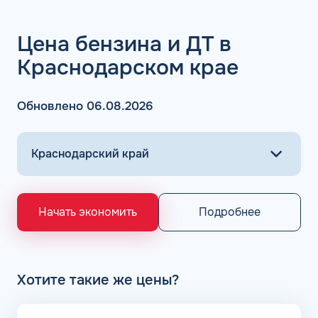
Кроме того, на некоторых мощностях идет выпуск
бензинов Евро 6 для розничной продажи (в частности,
Цена бензина и ДТ в
речь идет о компании Татнефть) или аналоговых
составов – таких, как ЭКТО от компании Лукойл. ЭКТО
Краснодарском крае
отличается полным соответствием требованиям к
составу бензина АИ-92 и выхлопу в рамках Евро 5, но
при этом дополнительно обладает эффективными
Обновлено 06.08.2026
чистящими способностями.
Если купить топливную карту КАРДЕКС для
юридических лиц и ИП, то можно приобретать бензин
АИ-92 в Славянске-на-Кубани Краснодарского края на
максимально выгодных условиях в любой сети АЗС, а
после окончания бухгалтерского периода вдобавок
Подробнее
Начать экономить
осуществлять возврат 22% НДС. Используйте
инструменты Кардекс, чтобы контролировать бюджет
онлайн и применять электронный документооборот
(ЭДО) эффективно. ООО «КАРДЕКС» не реализует
скидочные, виртуальные и дисконтные карты
Хотите такие же цены?
лояльности, предназначенные для физических лиц, но
поддерживает микропредприятия и другие