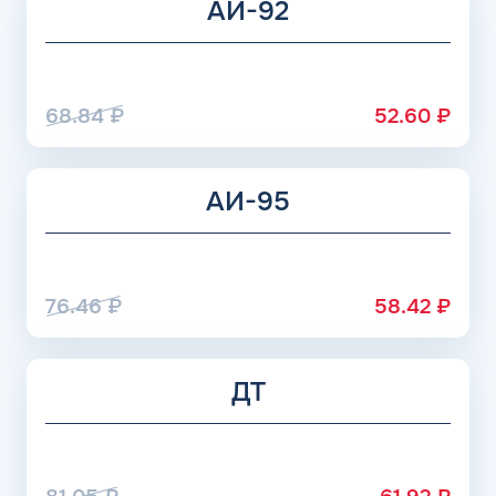
АИ-92
организации, предоставляя сервисы для учета трат на
ГСМ.
68.84
₽
52.60
₽
АИ-95
76.46
₽
58.42
₽
ДТ