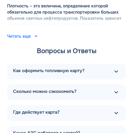
ДО
Для юр. лиц и ИП
Плотность – это величина, определение которой
обязательно для процесса транспортировки больших
ОФОРМИТЬ ЗАЯВКУ
объемов светлых нефтепродуктов. Показатель зависит
Заполняя форму, я
соглашаюсь с
от температуры самого состава и температуры
обработкой персональных данных
окружающей среды. Для вычисления точных значений
Читать еще
плотности бензина используются готовые таблицы.
АИ-92 имеет плотность 755 кг/м2, с погрешностью 15 кг
Вопросы и Ответы
в сторону уменьшения или увеличения.
Удельная теплота сгорания марки АИ-92 составляет
43,6 МДж/кг с небольшой погрешностью. Показатель не
Как оформить топливную карту?
зависит от октанового числа. На энергоэффективность
продукта влияет наличие соединений водорода в
готовом продукте.
Сколько можно сэкономить?
Октановое число 92 бензина
Где действует карта?
Октановое число определяет детонационную стойкость
состава. Чем выше показатель, тем меньше вероятность
возгорания внутри рабочей камеры во время движения
транспортного средства. Это прямо влияет на КПД
Какие АЗС работают с картой?