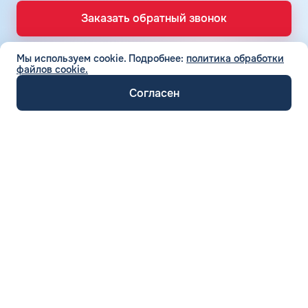
Заказать обратный звонок
Мы используем cookie.
Подробнее:
политика обработки
файлов cookie.
ТОПЛИВНЫЕ КАРТЫ
Топливные карты для юр. лиц
Согласен
СЕТЬ АЗС
Топливные карты КАРДЕКС
Вся сеть АЗС
Топливные карты Лукойл
ТОПЛИВО
АЗС Лукойл
Автомобильное топливо
Топливные карты Газпромнефть
АЗС Газпромнефть
СЕРВИСЫ И УСЛУГИ
Бензин
Топливные карты Татнефть
Электронный Документооборот (ЭДО)
АЗС Татнефть
Дизельное топливо
Топливные карты Газпром
КОМПАНИЯ
Аналитика и Рекомендации
АЗС Тебойл
О компании
Топливный газ
Топливная карта Москва
Умный Личный Кабинет
АЗС Газпром
Вакансии
Топливные бренды
Топливная карта для ИП
Топливные карты для юридических лиц © 2013-
Уведомления об окончании баланса
АЗС Сургутнефтегаз
Отзывы
Наши города
2026, ООО «КАРДЕКС»
Поддержка
АЗС Нефтьмагистраль
Карта сайта
Калькулятор расхода топлива
Автомойки
Политика конфиденциальности
Вопросы и Ответы
Статьи
Аdblue