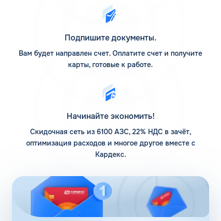
расходы на топливо поможет мультибрендовая
заправочная карта. Смотрите стоимость бензина АИ-92
в разделе «Цена бензина и ДТ»:
https://card-oil.ru/fuel-
Подпишите документы.
cost/
.
Вам будет направлен счет. Оплатите счет и получите
Температура замерзания
карты, готовые к работе.
бензина 92
Бензин имеет преимущество перед дизелем в том, что
топливо не зависит от сезонных колебаний температуры.
АИ-92 сохраняет эксплуатационные качестве вплоть до
Начинайте экономить!
понижения значений до -72 градусов.
Скидочная сеть из 6100 АЗС, 22% НДС в зачёт,
Такая стойкость к морозам позволяет прокачивать
оптимизация расходов и многое другое вместе с
горючее через магистрали и обеспечивает стабильный
Кардекс.
впрыск. Единственное, во время холодов моторов
заводится медленнее и требуется больше времени на
прогрев машины. Косвенное влияние на скорость
прогрева также оказывает фракционный состав
жидкости.