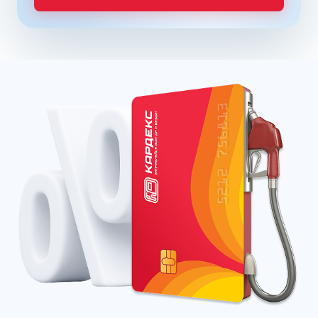
Танеко – в сети АЗС Татнефть.
Преимущества брендовых бензинов доказываются
испытаниями и представляются конкретными цифрами:
увеличение КПД двигателя до 16% в зависимости от
производителя;
увеличение пути, которое машина может проехать
после заправки бака, что в итоге обеспечивает
экономию до 12%;
сохранение чистоты форсунок и клапанов до 99%.
Отзывы покупателей говорят о том, что увидеть
стабильную выгоду при пользовании улучшенных
продуктов можно через три месяца постоянной
заправки.
92 Евро бензин
Несмотря на довольно низкое октановое число, марка
АИ-92 в Славянске-на-Кубани обязана соответствовать
высокому классу экологичности. Это бензин стандарта
Евро 5 – ныне действующего на территории России.