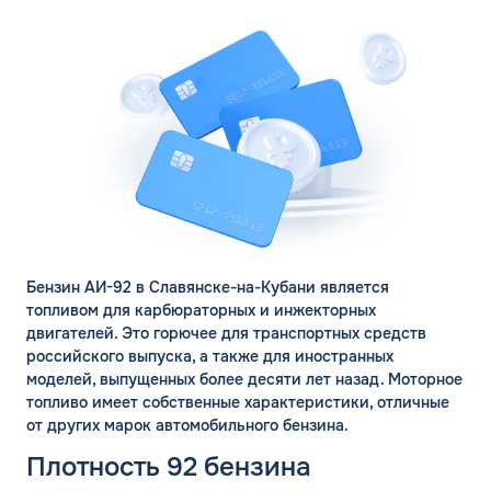
ЗАКАЗАТЬ
ОБРАТНЫЙ ЗВОНОК
Спасибо! Ваша заявка принята.
Имя*
Мы свяжемся с Вами в ближайшее
рабочее время: пн-пт с 9:00 до 18:00
по МСК
Телефон*
ОК
Бензин АИ-92 в Славянске-на-Кубани является
топливом для карбюраторных и инжекторных
Email*
двигателей. Это горючее для транспортных средств
российского выпуска, а также для иностранных
моделей, выпущенных более десяти лет назад. Моторное
Комментарий
топливо имеет собственные характеристики, отличные
от других марок автомобильного бензина.
ЗАВТРА
Плотность 92 бензина