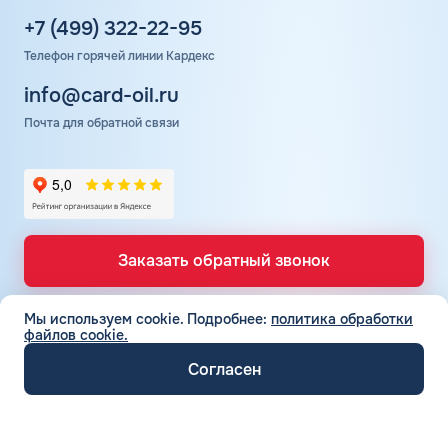
+7 (499) 322-22-95
Телефон горячей линии Кардекс
info@card-oil.ru
Почта для обратной связи
Заказать обратный звонок
Мы используем cookie.
Подробнее:
политика обработки
файлов cookie.
ТОПЛИВНЫЕ КАРТЫ
Топливные карты для юр. лиц
Согласен
СЕТЬ АЗС
Топливные карты КАРДЕКС
Вся сеть АЗС
Топливные карты Лукойл
ТОПЛИВО
АЗС Лукойл
Автомобильное топливо