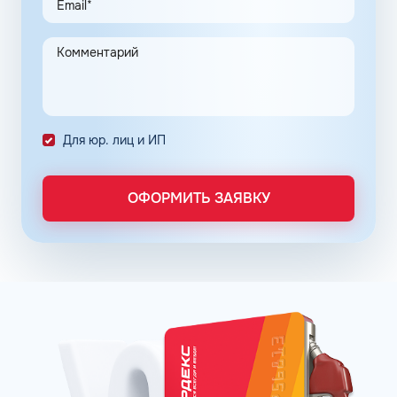
Нефтяные корпорации находятся в постоянном поиске
новых комбинаций добавок, повышающих
энергоэффективность мотора, снижающих общий
расход топлива и обеспечивающих чистоту впрыска.
Каждое оптимальное решение оформляется серией
премиальных продуктов на основе неэтилированного
бензина АИ-92 в Томске Томской области. Популярные
Для юр. лиц и ИП
фирменные линейки бензинов:
ОПТИ – в сети АЗС Газпромнефть;
Пульсар – в сети АЗС Роснефть;
ОФОРМИТЬ ЗАЯВКУ
Танеко – в сети АЗС Татнефть.
Преимущества брендовых бензинов доказываются
испытаниями и представляются конкретными цифрами:
увеличение КПД двигателя до 16% в зависимости от
производителя;
увеличение пути, которое машина может проехать
после заправки бака, что в итоге обеспечивает
экономию до 12%;
сохранение чистоты форсунок и клапанов до 99%.