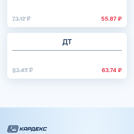
73.12
₽
55.87
₽
ДТ
83.43
₽
63.74
₽