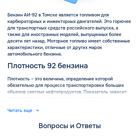
Бензин АИ-92 в Томске является топливом для
карбюраторных и инжекторных двигателей. Это горючее
для транспортных средств российского выпуска, а
также для иностранных моделей, выпущенных более
десяти лет назад. Моторное топливо имеет собственные
характеристики, отличные от других марок
автомобильного бензина.
Плотность 92 бензина
Плотность – это величина, определение которой
обязательно для процесса транспортировки больших
объемов светлых нефтепродуктов. Показатель зависит
от температуры самого состава и температуры
окружающей среды. Для вычисления точных значений
Читать еще
плотности бензина используются готовые таблицы.
АИ-92 имеет плотность 755 кг/м2, с погрешностью 15 кг
Вопросы и Ответы
в сторону уменьшения или увеличения.
Удельная теплота сгорания марки АИ-92 составляет