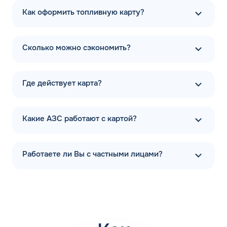
43,6 МДж/кг с небольшой погрешностью. Показатель не
Как оформить топливную карту?
зависит от октанового числа. На энергоэффективность
продукта влияет наличие соединений водорода в
готовом продукте.
Сколько можно сэкономить?
Октановое число 92 бензина
Где действует карта?
Октановое число определяет детонационную стойкость
состава. Чем выше показатель, тем меньше вероятность
возгорания внутри рабочей камеры во время движения
транспортного средства. Это прямо влияет на КПД
Какие АЗС работают с картой?
работы двигателя, сохранность внутренних механизмов
автомобиля и безопасность движения. Каждая марка
автомобиля имеет рекомендации от производителя по
Работаете ли Вы с частными лицами?
характеристикам топлива, подходящего к конкретной
машине.
АЗС: бензин 92
Если высокооктановые составы АИ-98 и АИ-100
представлены далеко не на каждой автозаправке, то