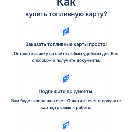
Как
АИ-92 в Томске можно заправить даже на самых
отдаленных АЗС. Лукойл, Газпромнефть, Роснефть,
купить топливную карту?
Татнефть, Трасса, ЕКА, Нефтьмагистраль, Teboil,
Движение, Сургутнефтегаз реализуют качественное
горючее с октановым числом в 92 пункта. Выпуск
готовой продукции, хранение объем и транспортировка
обеспечиваются рамками ГОСТ.
Заказать топливные карты просто!
Обычно проблем с поиском, где купить бензин АИ-92, не
Оставьте заявку на сайте любым удобным для Вас
возникает, но юридические лица, имеющие собственный
способом и получите документы.
автопарк, заинтересованы в том, чтобы приобрести
объемы горючего по выгодному прайсу. Снизить
расходы на топливо поможет мультибрендовая
заправочная карта. Смотрите стоимость бензина АИ-92
в разделе «Цена бензина и ДТ»:
https://card-oil.ru/fuel-
Подпишите документы.
cost/
.
Вам будет направлен счет. Оплатите счет и получите
Температура замерзания
карты, готовые к работе.
бензина 92
Бензин имеет преимущество перед дизелем в том, что
топливо не зависит от сезонных колебаний температуры.