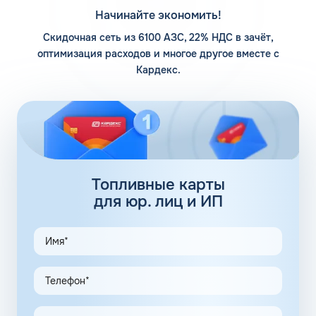
АИ-92 сохраняет эксплуатационные качестве вплоть до
Начинайте экономить!
понижения значений до -72 градусов.
Скидочная сеть из 6100 АЗС, 22% НДС в зачёт,
Такая стойкость к морозам позволяет прокачивать
оптимизация расходов и многое другое вместе с
горючее через магистрали и обеспечивает стабильный
Кардекс.
впрыск. Единственное, во время холодов моторов
заводится медленнее и требуется больше времени на
прогрев машины. Косвенное влияние на скорость
прогрева также оказывает фракционный состав
жидкости.
92 бензин: присадки
Топливные карты
Базовые присадки для бензина, добавляющиеся в
для юр. лиц и ИП
жидкость еще на этапе производства, бывают двух
типов:
повышающие октановое число;
адсорбирующие.
Полная информация о добавках, содержащихся в марке
горючего, представлена в паспорте бензина.