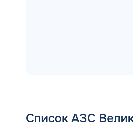
ДОГОВОР З
мгновенное заключение Д
день об
Список АЗС Вели