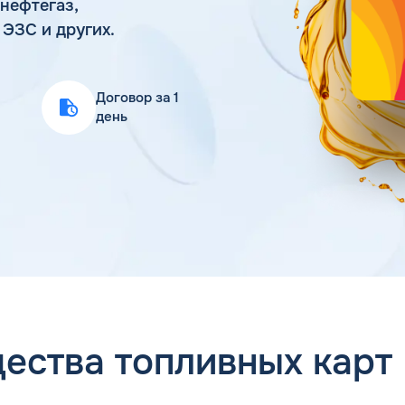
нефтегаз,
Статьи
 ЭЗС и других.
Цена бензина и ДТ
Договор за 1
день
ества топливных карт