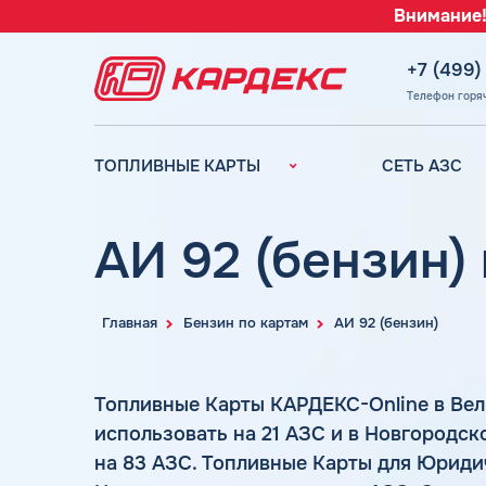
Внимание!
+7 (499)
Телефон горя
ТОПЛИВНЫЕ КАРТЫ
СЕТЬ АЗС
Топливные карты для
Вся сеть АЗС
юридических лиц
АЗС Лукойл
АИ 92 (бензин)
Преимущества
АЗС Газпромн
Сравнение
АЗС Татнефть
Индивидуальный
Главная
Бензин по картам
АИ 92 (бензин)
АЗС Тебойл
подход
АЗС Газпром
Автомойки
Топливные Карты КАРДЕКС-Online в Ве
АЗС
Аdblue
Сургутнефтега
использовать на 21 АЗС и в Новгородс
Шиномонтаж
на 83 АЗС. Топливные Карты для Юриди
АЗС
Вопросы и Ответы
Нефтьмагистр