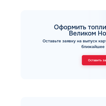
Оформить топли
Великом Но
Оставьте заявку на выпуск кар
ТОПЛИВНЫЕ КАРТЫ
ближайшее 
Оставить з
Мы свяжемся с В