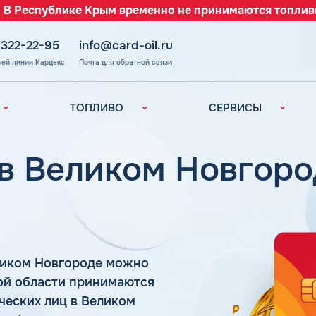
 В Республике Крым временно не принимаются топлив
 322-22-95
info@card-oil.ru
чей линии Кардекс
Почта для обратной связи
ТОПЛИВО
СЕРВИСЫ
Автомобильное
Все сервисы
топливо
Электронный
 в Великом Новгор
Бензин
Документооборот
ефть
(ЭДО)
Дизельное
топливо
Аналитика и
Рекомендации
Топливный газ
Умный Личный
Топливные бренды
Кабинет
ликом Новгороде можно
Наши города
Уведомления об
з
кой области принимаются
окончании баланса
Калькулятор
ческих лиц в Великом
расхода топлива
Поддержка
аль