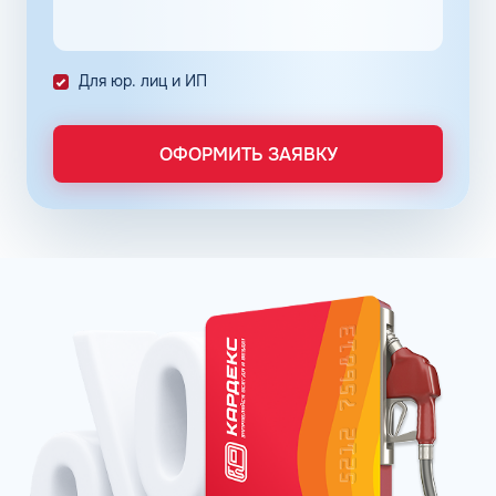
Каждое оптимальное решение оформляется серией
премиальных продуктов на основе неэтилированного
бензина АИ-92 во Владикавказе Республики Северной
Для юр. лиц и ИП
Осетии - Алании. Популярные фирменные линейки
бензинов:
ОПТИ – в сети АЗС Газпромнефть;
ОФОРМИТЬ ЗАЯВКУ
Пульсар – в сети АЗС Роснефть;
Танеко – в сети АЗС Татнефть.
Преимущества брендовых бензинов доказываются
испытаниями и представляются конкретными цифрами:
увеличение КПД двигателя до 16% в зависимости от
производителя;
увеличение пути, которое машина может проехать
после заправки бака, что в итоге обеспечивает
экономию до 12%;
сохранение чистоты форсунок и клапанов до 99%.
Отзывы покупателей говорят о том, что увидеть
стабильную выгоду при пользовании улучшенных