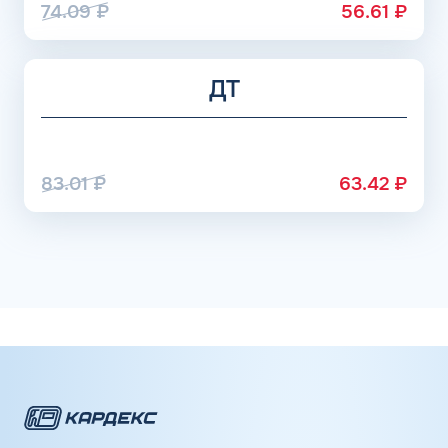
74.09
₽
56.61
₽
ДТ
83.01
₽
63.42
₽