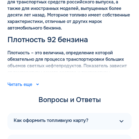
для транспортных средств российского выпуска, а
также для иностранных моделей, выпущенных более
десяти лет назад. Моторное топливо имеет собственные
характеристики, отличные от других марок
автомобильного бензина.
Плотность 92 бензина
Плотность – это величина, определение которой
обязательно для процесса транспортировки больших
объемов светлых нефтепродуктов. Показатель зависит
от температуры самого состава и температуры
окружающей среды. Для вычисления точных значений
Читать еще
плотности бензина используются готовые таблицы.
АИ-92 имеет плотность 755 кг/м2, с погрешностью 15 кг
Вопросы и Ответы
в сторону уменьшения или увеличения.
Удельная теплота сгорания марки АИ-92 составляет
43,6 МДж/кг с небольшой погрешностью. Показатель не
Как оформить топливную карту?
зависит от октанового числа. На энергоэффективность
продукта влияет наличие соединений водорода в
готовом продукте.