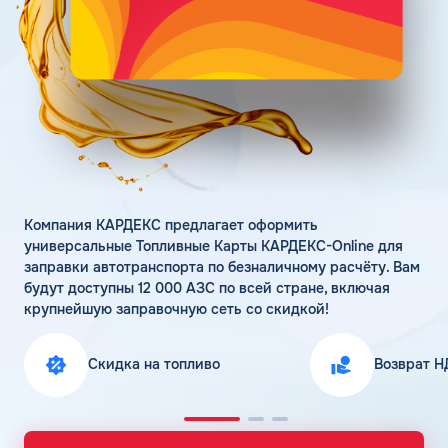
Поддержка
Статьи
Личный кабинет
Цена бензина и ДТ
Карта АЗС
Получить консультацию
Компания КАРДЕКС предлагает оформить
универсальные Топливные Карты КАРДЕКС-Online для
заправки автотранспорта по безналичному расчёту. Вам
будут доступны 12 000 АЗС по всей стране, включая
крупнейшую заправочную сеть со скидкой!
Скидка на топливо
Возврат Н