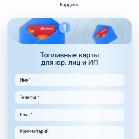
горючее через магистрали и обеспечивает стабильный
Кардекс.
впрыск. Единственное, во время холодов моторов
заводится медленнее и требуется больше времени на
прогрев машины. Косвенное влияние на скорость
прогрева также оказывает фракционный состав
жидкости.
92 бензин: присадки
Топливные карты
Базовые присадки для бензина, добавляющиеся в
для юр. лиц и ИП
жидкость еще на этапе производства, бывают двух
типов:
повышающие октановое число;
адсорбирующие.
Полная информация о добавках, содержащихся в марке
горючего, представлена в паспорте бензина.
Нефтяные корпорации находятся в постоянном поиске
новых комбинаций добавок, повышающих
энергоэффективность мотора, снижающих общий
расход топлива и обеспечивающих чистоту впрыска.