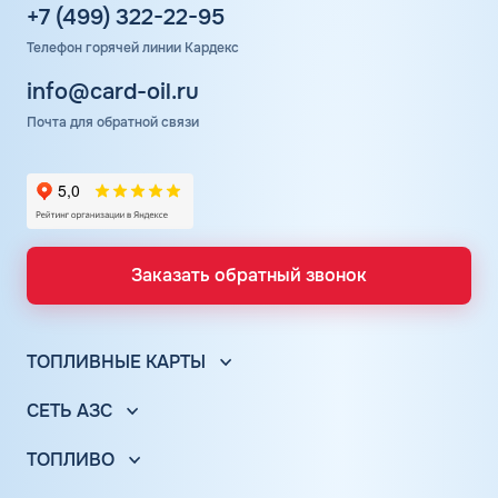
+7 (499) 322-22-95
Телефон горячей линии Кардекс
info@card-oil.ru
Почта для обратной связи
Заказать обратный звонок
ТОПЛИВНЫЕ КАРТЫ
Топливные карты для юр. лиц
СЕТЬ АЗС
Топливные карты КАРДЕКС
Вся сеть АЗС
Топливные карты Лукойл
ТОПЛИВО
АЗС Лукойл
Автомобильное топливо
Топливные карты Газпромнефть