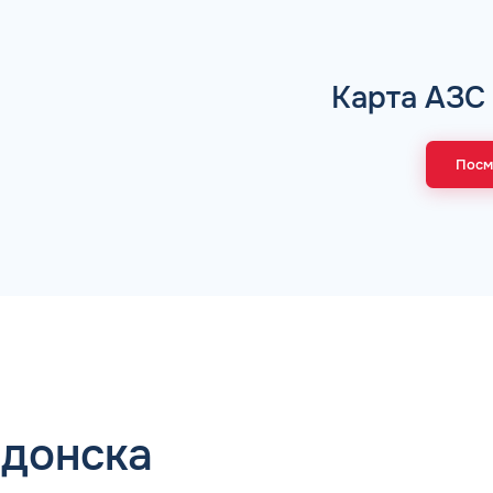
Коммента
Карта АЗС
Посм
А 5 МИНУТ
Для юр. ли
оговора и выпуск карт в
ращения
Заполняя форму,
одонска