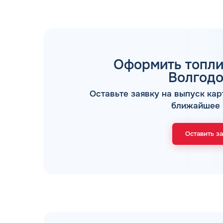
Оформить топли
Волгодо
ТОПЛИВНЫЕ КАРТЫ
Оставьте заявку на выпуск кар
ближайшее 
Оставить з
Мы свяжемся с В