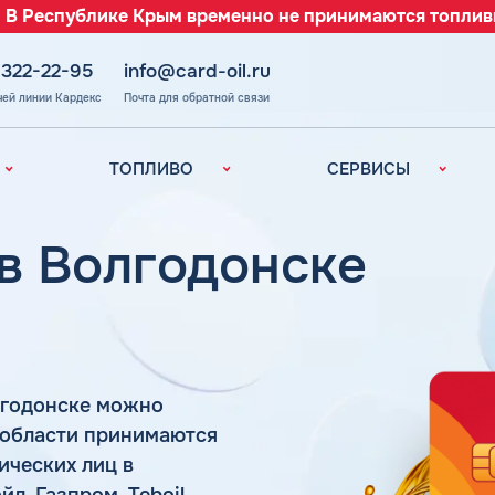
 В Республике Крым временно не принимаются топлив
 322-22-95
info@card-oil.ru
чей линии Кардекс
Почта для обратной связи
ТОПЛИВО
СЕРВИСЫ
Автомобильное
Все сервисы
топливо
Электронный
 в Волгодонске
Бензин
Документооборот
ефть
(ЭДО)
Дизельное
топливо
Аналитика и
Рекомендации
Топливный газ
Умный Личный
Топливные бренды
Кабинет
лгодонске можно
Наши города
Уведомления об
й области принимаются
з
окончании баланса
Калькулятор
ических лиц в
расхода топлива
Поддержка
аль
л, Газпром, Teboil,