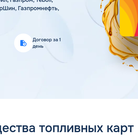
Статьи
торШин, Газпромнефть,
Цена бензина и ДТ
Договор за 1
день
ества топливных карт