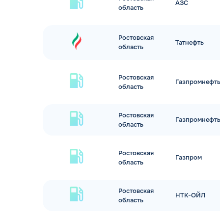
АЗС
область
Ростовская
Татнефть
область
Ростовская
Газпромнефт
область
Ростовская
Газпромнефт
область
Ростовская
Газпром
область
Ростовская
НТК-ОЙЛ
область