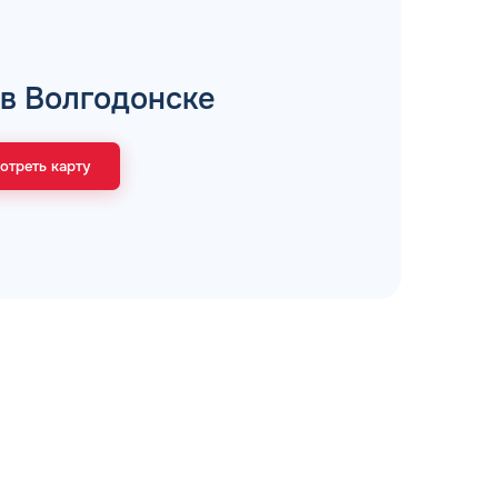
рий
 в Волгодонске
отреть карту
ЗАВТРА
ц и ИП
ДО
ОФОРМИТЬ ЗАЯВКУ
 я
соглашаюсь с обработкой персональных
данных