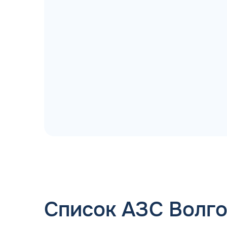
ДОГОВОР З
мгновенное заключение Д
день об
Список АЗС Волг