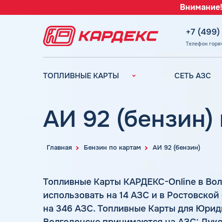
Внимание!
+7 (499)
Телефон горя
ТОПЛИВНЫЕ КАРТЫ
СЕТЬ АЗС
Топливные карты для
Вся сеть АЗС
юридических лиц
АЗС Лукойл
АИ 92 (бензин)
Преимущества
АЗС Газпромн
Сравнение
АЗС Татнефть
Индивидуальный
Главная
Бензин по картам
АИ 92 (бензин)
АЗС Тебойл
подход
АЗС Газпром
Автомойки
Топливные Карты КАРДЕКС-Online в Во
АЗС
Аdblue
использовать на 14 АЗС и в Ростовско
Сургутнефтега
Шиномонтаж
на 346 АЗС. Топливные Карты для Юрид
АЗС
Вопросы и Ответы
Нефтьмагистр
Волгодонске принимаются на АЗС: Лукой