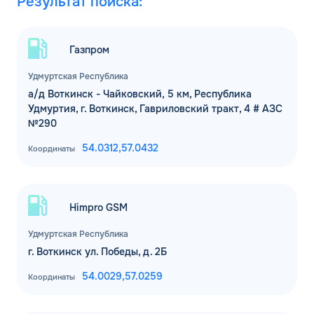
ДО
Результат поиска:
Для юр. лиц и ИП
ОФОРМИТЬ ЗАЯВКУ
Газпром
Заполняя форму, я
соглашаюсь с
обработкой персональных данных
Удмуртская Республика
а/д Воткинск - Чайковский, 5 км, Республика
Удмуртия, г. Воткинск, Гавриловский тракт, 4 # АЗС
№290
54.0312,
57.0432
Координаты
Himpro GSM
Удмуртская Республика
г. Воткинск ул. Победы, д. 2Б
54.0029,
57.0259
Координаты