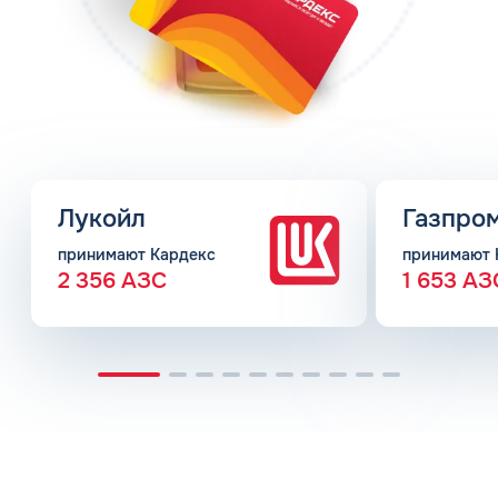
Лукойл
Газпро
принимают Кардекс
принимают 
2 356 АЗС
1 653 АЗ