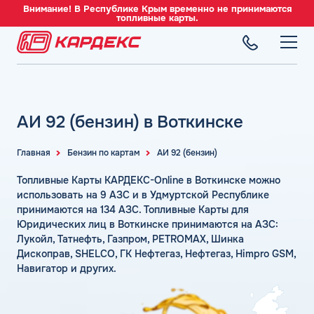
Внимание! В Республике Крым временно не принимаются
топливные карты.
ТОПЛИВНЫЕ КАРТЫ
Топливные карты для юридических лиц
АИ 92 (бензин) в Воткинске
СЕТЬ АЗС
Преимущества
Вся сеть АЗС
Сравнение
Главная
Бензин по картам
АИ 92 (бензин)
ТОПЛИВО
АЗС Лукойл
Индивидуальный подход
Автомобильное топливо
Топливные Карты КАРДЕКС-Online в Воткинске можно
АЗС Газпромнефть
СЕРВИСЫ
Автомойки
Бензин
использовать на 9 АЗС и в Удмуртской Республике
АЗС Татнефть
Все сервисы
принимаются на 134 АЗС. Топливные Карты для
Аdblue
Дизельное топливо
Юридических лиц в Воткинске принимаются на АЗС:
КОМПАНИЯ
АЗС Тебойл
Электронный Документооборот (ЭДО)
Шиномонтаж
Топливный газ
Лукойл, Татнефть, Газпром, PETROMAX, Шинка
О компании
АЗС Газпром
Аналитика и Рекомендации
Дископрав, SHELCO, ГК Нефтегаз, Нефтегаз, Himpro GSM,
Вопросы и Ответы
Топливные бренды
Контакты
+7 (499) 322-22-95
Навигатор и других.
АЗС Сургутнефтегаз
Умный Личный Кабинет
Наши города
АЗС Нефтьмагистраль
info@card-oil.ru
Уведомления об окончании баланса
Калькулятор расхода топлива