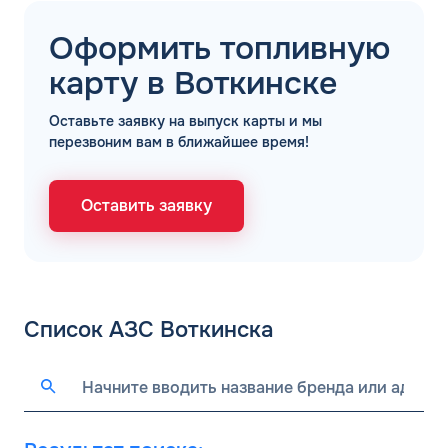
Оформить топливную
карту в Воткинске
ЗАКАЗАТЬ
ОБРАТНЫЙ ЗВОНОК
Оставьте заявку на выпуск карты и мы
перезвоним вам в ближайшее время!
Спасибо! Ваша заявка принята.
Имя*
Мы свяжемся с Вами в ближайшее
Оставить заявку
рабочее время: пн-пт с 9:00 до 18:00
по МСК
Телефон*
ОК
Email*
Список АЗС Воткинска
Комментарий
ЗАВТРА