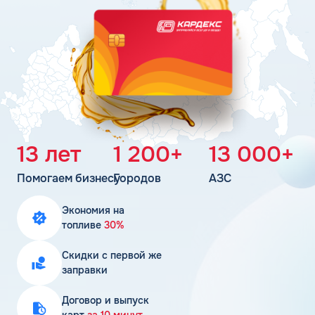
Поддержка
Статьи
Личный кабинет
Цена бензина и ДТ
Карта АЗС
Получить консультацию
13 лет
1 200+
13 000+
Помогаем бизнесу
Городов
АЗС
Экономия на
топливе
30%
Скидки с первой же
заправки
Договор и выпуск