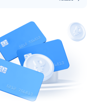
рий
ЗАВТРА
ц и ИП
ДО
ОФОРМИТЬ ЗАЯВКУ
 я
соглашаюсь с обработкой персональных
данных