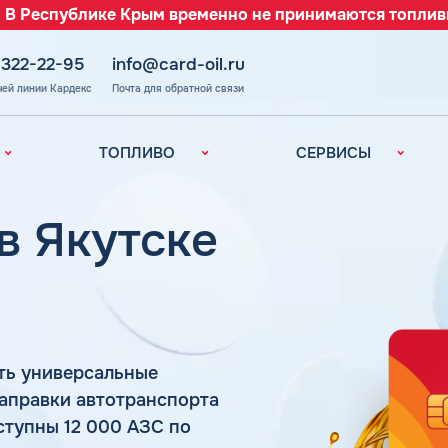
 В Республике Крым временно не принимаются топлив
 322-22-95
info@card-oil.ru
чей линии Кардекс
Почта для обратной связи
ТОПЛИВО
СЕРВИСЫ
Автомобильное
Все сервисы
топливо
Электронный
 в Якутске
Бензин
Документооборот
ефть
(ЭДО)
Дизельное
топливо
Аналитика и
Рекомендации
Топливный газ
Умный Личный
Топливные бренды
Кабинет
ть универсальные
Наши города
Уведомления об
з
аправки автотранспорта
окончании баланса
Калькулятор
ступны 12 000 АЗС по
расхода топлива
Поддержка
аль