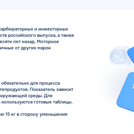
Коммента
 карбюраторных и инжекторных
ств российского выпуска, а также
есяти лет назад. Моторное
А 5 МИНУТ
Для юр. ли
личные от других марок
оговора и выпуск карт в
ращения
Заполняя форму,
 обязательно для процесса
епродуктов. Показатель зависит
 окружающей среды. Для
 используются готовые таблицы.
ью 15 кг в сторону уменьшения
ляет 43,6 МДж/кг с небольшой