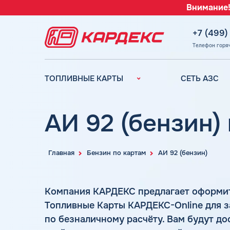
Внимание!
+7 (499)
Телефон горя
ТОПЛИВНЫЕ КАРТЫ
СЕТЬ АЗС
Топливные карты для
Вся сеть АЗС
юридических лиц
АЗС Лукойл
АИ 92 (бензин)
Преимущества
АЗС Газпромн
Сравнение
АЗС Татнефть
Индивидуальный
Главная
Бензин по картам
АИ 92 (бензин)
АЗС Тебойл
подход
АЗС Газпром
Автомойки
Компания КАРДЕКС предлагает оформи
АЗС
Аdblue
Сургутнефтега
Топливные Карты КАРДЕКС-Online для з
Шиномонтаж
по безналичному расчёту. Вам будут до
АЗС
Вопросы и Ответы
Нефтьмагистр