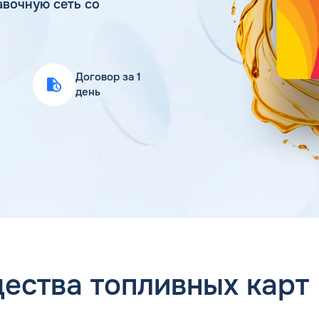
авочную сеть со
Статьи
Цена бензина и ДТ
Договор за 1
день
ества топливных карт