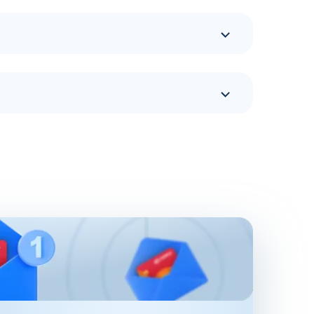
туры. АИ-92 сохраняет эксплуатационные
рыск. Единственное, во время холодов моторов
грева также оказывает фракционный состав
ективность мотора, снижающих общий расход
ых продуктов на основе неэтилированного