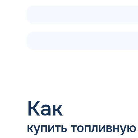
Бензин имеет преимущество перед дизелем в то
качестве вплоть до понижения значений до -72 
Такая стойкость к морозам позволяет прокачива
заводится медленнее и требуется больше време
жидкости.
92 бензин: присадки
Базовые присадки для бензина, добавляющиеся в
повышающие октановое число;
адсорбирующие.
Как
Полная информация о добавках, содержащихся в
купить топливную
Нефтяные корпорации находятся в постоянном 
топлива и обеспечивающих чистоту впрыска. К
бензина АИ-92 в Якутске Республики Саха-Яку