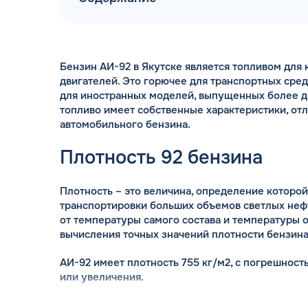
Бензин АИ-92 в Якутске является топливом для
двигателей. Это горючее для транспортных сред
для иностранных моделей, выпущенных более д
ДОГОВОР З
топливо имеет собственные характеристики, от
мгновенное заключение Д
автомобильного бензина.
день об
Плотность 92 бензина
Плотность – это величина, определение которой
транспортировки больших объемов светлых нефт
от температуры самого состава и температуры
вычисления точных значений плотности бензина
АИ-92 имеет плотность 755 кг/м2, с погрешност
или увеличения.
Удельная теплота сгорания марки АИ-92 состав