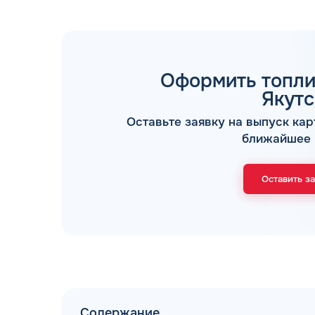
Оформить топли
Якутс
Оставьте заявку на выпуск кар
ТОПЛИВНЫЕ КАРТЫ
ближайшее 
Оставить з
Мы свяжемся с В
Содержание