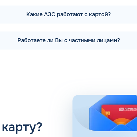
Какие АЗС работают с картой?
м, что топливо не зависит от сезонных колебаний темпера
градусов.
ть горючее через магистрали и обеспечивает стабильный вп
Работаете ли Вы с частными лицами?
ни на прогрев машины. Косвенное влияние на скорость про
 жидкость еще на этапе производства, бывают двух типов:
 марке горючего, представлена в паспорте бензина.
 карту?
поиске новых комбинаций добавок, повышающих энергоэфф
аждое оптимальное решение оформляется серией премиальн
тия. Популярные фирменные линейки бензинов: