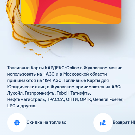
Поддержка
Статьи
Личный кабинет
Цена бензина и ДТ
Карта АЗС
Получить консультацию
Топливные Карты КАРДЕКС-Online в Жуковском можно
использовать на 1 АЗС и в Московской области
принимаются на 1194 АЗС. Топливные Карты для
Юридических лиц в Жуковском принимаются на АЗС:
Лукойл, Газпромнефть, Teboil, Татнефть,
Нефтьмагистраль, ТРАССА, ОПТИ, ОРТК, General Fueller,
LPG и других.
Скидка на топливо
Возврат Н