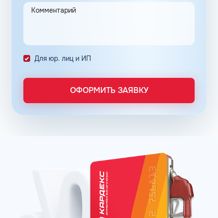
энергоэффективность мотора, снижающих общий
расход топлива и обеспечивающих чистоту впрыска.
Каждое оптимальное решение оформляется серией
премиальных продуктов на основе неэтилированного
бензина АИ-92 в Жуковском Московской области.
Для юр. лиц и ИП
Популярные фирменные линейки бензинов:
ОПТИ – в сети АЗС Газпромнефть;
Пульсар – в сети АЗС Роснефть;
ОФОРМИТЬ ЗАЯВКУ
Танеко – в сети АЗС Татнефть.
Преимущества брендовых бензинов доказываются
испытаниями и представляются конкретными цифрами:
увеличение КПД двигателя до 16% в зависимости от
производителя;
увеличение пути, которое машина может проехать
после заправки бака, что в итоге обеспечивает
экономию до 12%;
сохранение чистоты форсунок и клапанов до 99%.
Отзывы покупателей говорят о том, что увидеть