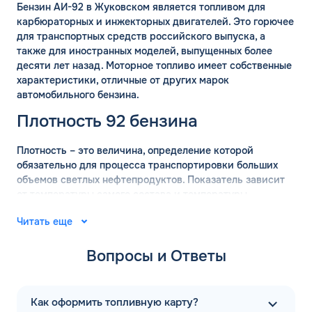
Бензин АИ-92 в Жуковском является топливом для
карбюраторных и инжекторных двигателей. Это горючее
для транспортных средств российского выпуска, а
также для иностранных моделей, выпущенных более
десяти лет назад. Моторное топливо имеет собственные
характеристики, отличные от других марок
автомобильного бензина.
Плотность 92 бензина
Плотность – это величина, определение которой
обязательно для процесса транспортировки больших
объемов светлых нефтепродуктов. Показатель зависит
от температуры самого состава и температуры
окружающей среды. Для вычисления точных значений
Читать еще
плотности бензина используются готовые таблицы.
АИ-92 имеет плотность 755 кг/м2, с погрешностью 15 кг
Вопросы и Ответы
в сторону уменьшения или увеличения.
Удельная теплота сгорания марки АИ-92 составляет
43,6 МДж/кг с небольшой погрешностью. Показатель не
Как оформить топливную карту?