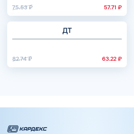
75.53
₽
57.71
₽
ДТ
82.74
₽
63.22
₽