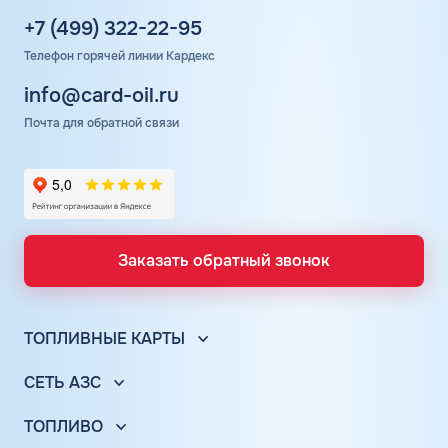
+7 (499) 322-22-95
Телефон горячей линии Кардекс
info@card-oil.ru
Почта для обратной связи
Заказать обратный звонок
ТОПЛИВНЫЕ КАРТЫ
Топливные карты для юр. лиц
СЕТЬ АЗС
Топливные карты КАРДЕКС
Вся сеть АЗС
Топливные карты Лукойл
ТОПЛИВО
АЗС Лукойл
Автомобильное топливо