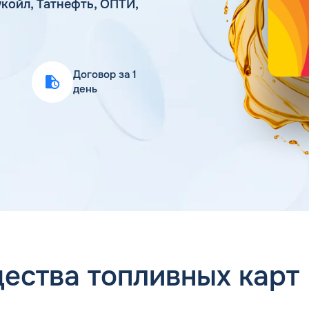
койл, Татнефть, ОПТИ,
Статьи
Цена бензина и ДТ
Договор за 1
день
ества топливных карт