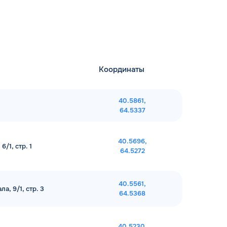
Координаты
40.5861,
64.5337
40.5696,
/1, стр. 1
64.5272
40.5561,
а, 9/1, стр. 3
64.5368
40.5230,