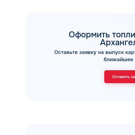
Оформить топли
Арханге
Оставьте заявку на выпуск кар
ТОПЛИВНЫЕ КАРТЫ
ближайшее 
Оставить з
Мы свяжемся с В