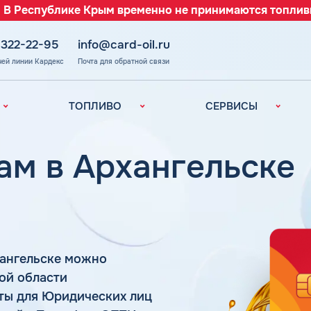
 В Республике Крым временно не принимаются топлив
 322-22-95
info@card-oil.ru
чей линии Кардекс
Почта для обратной связи
ТОПЛИВО
СЕРВИСЫ
Автомобильное
Все сервисы
топливо
Электронный
ам в Архангельске
Бензин
Документооборот
ефть
(ЭДО)
Дизельное
топливо
Аналитика и
Рекомендации
Топливный газ
Умный Личный
Топливные бренды
Кабинет
хангельске можно
Наши города
Уведомления об
з
кой области
окончании баланса
Калькулятор
ты для Юридических лиц
расхода топлива
Поддержка
аль