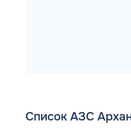
ДОГОВОР З
мгновенное заключение Д
день об
Список АЗС Архан