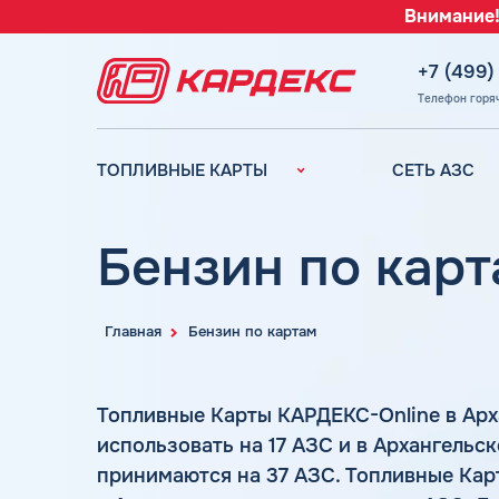
Внимание!
+7 (499)
Телефон горя
ТОПЛИВНЫЕ КАРТЫ
СЕТЬ АЗС
Топливные карты для
Вся сеть АЗС
юридических лиц
АЗС Лукойл
Бензин по карт
Преимущества
АЗС Газпромн
Сравнение
АЗС Татнефть
Индивидуальный
Главная
Бензин по картам
АЗС Тебойл
подход
АЗС Газпром
Автомойки
Топливные Карты КАРДЕКС-Online в Ар
АЗС
Аdblue
Сургутнефтега
использовать на 17 АЗС и в Архангельс
Шиномонтаж
принимаются на 37 АЗС. Топливные Кар
АЗС
Вопросы и Ответы
Нефтьмагистр