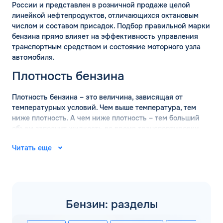
России и представлен в розничной продаже целой
линейкой нефтепродуктов, отличающихся октановым
числом и составом присадок. Подбор правильной марки
бензина прямо влияет на эффективность управления
транспортным средством и состояние моторного узла
автомобиля.
Плотность бензина
Плотность бензина – это величина, зависящая от
температурных условий. Чем выше температура, тем
ниже плотность. А чем ниже плотность – тем больший
объем заполнит жидкость во время транспортировки.
Поэтому перед перевозкой оптовых объемов бензина
Читать еще
обязательно проводится измерение плотности состава.
ГОСТ определяет, что измерение базовой плотности
марки бензина должно проводится при температуре +15
градусов. В таких условиях действительны следующие
значения:
Бензин: разделы
АИ-92 – 760 кг/м3;