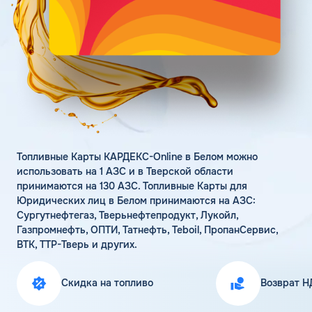
Поддержка
Статьи
Личный кабинет
Цена бензина и ДТ
Карта АЗС
Получить консультацию
Топливные Карты КАРДЕКС-Online в Белом можно
использовать на 1 АЗС и в Тверской области
принимаются на 130 АЗС. Топливные Карты для
Юридических лиц в Белом принимаются на АЗС:
Сургутнефтегаз, Тверьнефтепродукт, Лукойл,
Газпромнефть, ОПТИ, Татнефть, Teboil, ПропанСервис,
ВТК, ТТР-Тверь и других.
Скидка на топливо
Возврат Н