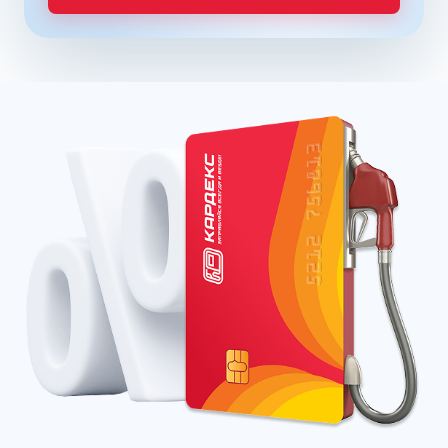
Сниженное содержание ядовитых и потенциально
канцерогенных соединений в выхлопе характеризует
бензин стандарта Евро 5. На некоторых станциях бренда
Татнефть уже можно приобрести нефтепродукты
стандарта Евро 6, и другие производители также
торопятся выпустить в продажу улучшенные составы.
Уже сегодня большинство нефтяных компаний имеет
собственные серии премиальных бензинов. К ним
относятся:
Газпромнефть – ОПТИ
Лукойл – ЭКТО
Роснефть – ПУЛЬСАР (PULSAR)
Постоянно оплачивая объемы горючего на АЗС через
заправочную карту, организации и предприниматели
могут снизить расходы на топливо. Карточка является
эффективным способом учета трат на ГСМ, предлагая
сервисные возможности контролировать бюджет
онлайн. Для экономии достаточно купить топливную
карту КАРДЕКС для юридических лиц и ИП (заказ