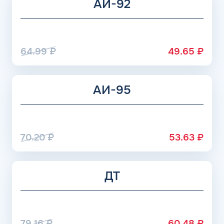
АИ-92
жидкость добавляются недешевые присадки, но и
расходуется топливо значительно медленнее.
64.99
₽
49.65
₽
АИ-95
70.20
₽
53.63
₽
ДТ
79.16
₽
60.48
₽