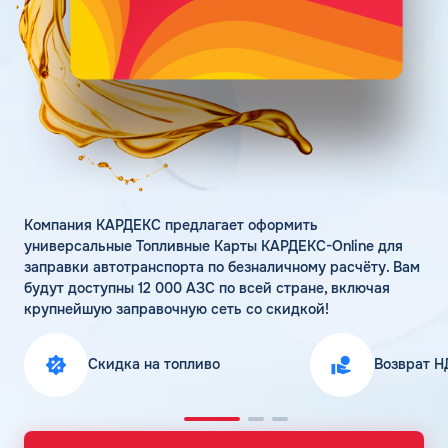
Поддержка
Статьи
Личный кабинет
Цена бензина и ДТ
Карта АЗС
Получить консультацию
Компания КАРДЕКС предлагает оформить
универсальные Топливные Карты КАРДЕКС-Online для
заправки автотранспорта по безналичному расчёту. Вам
будут доступны 12 000 АЗС по всей стране, включая
крупнейшую заправочную сеть со скидкой!
Скидка на топливо
Возврат Н