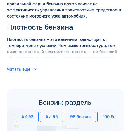
правильной марки бензина прямо влияет на
эффективность управления транспортным средством и
состояние моторного узла автомобиля.
Плотность бензина
Плотность бензина – это величина, зависящая от
температурных условий. Чем выше температура, тем
ниже плотность. А чем ниже плотность – тем больший
объем заполнит жидкость во время транспортировки.
Поэтому перед перевозкой оптовых объемов бензина
Читать еще
обязательно проводится измерение плотности состава.
ГОСТ определяет, что измерение базовой плотности
марки бензина должно проводится при температуре +15
градусов. В таких условиях действительны следующие
значения:
Бензин: разделы
АИ-92 – 760 кг/м3;
АИ-95 – 750 кг/м3;
АИ 92
АИ 95
98 бензин
100 бензин
АИ-98 – 780 кг/м3.