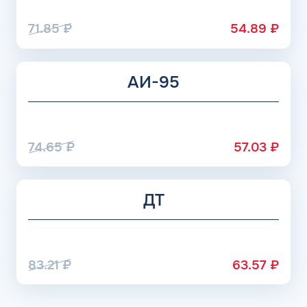
71.85
₽
54.89
₽
АИ-95
74.65
₽
57.03
₽
ДТ
83.21
₽
63.57
₽