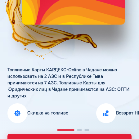
Поддержка
Статьи
Личный кабинет
Цена бензина и ДТ
Карта АЗС
Получить консультацию
Топливные Карты КАРДЕКС-Online в Чадане можно
использовать на 2 АЗС и в Республике Тыва
принимаются на 7 АЗС. Топливные Карты для
Юридических лиц в Чадане принимаются на АЗС: ОПТИ
и других.
Скидка на топливо
Возврат Н