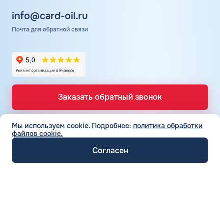
info@card-oil.ru
Почта для обратной связи
Заказать обратный звонок
Мы используем cookie.
Подробнее:
политика обработки
файлов cookie.
ТОПЛИВНЫЕ КАРТЫ
Топливные карты для юр. лиц
Согласен
СЕТЬ АЗС
Топливные карты КАРДЕКС
Вся сеть АЗС
Топливные карты Лукойл
ТОПЛИВО
АЗС Лукойл
Автомобильное топливо
Топливные карты Газпромнефть
АЗС Газпромнефть
СЕРВИСЫ И УСЛУГИ
Бензин
Топливные карты Татнефть
Электронный Документооборот (ЭДО)
АЗС Татнефть
Дизельное топливо