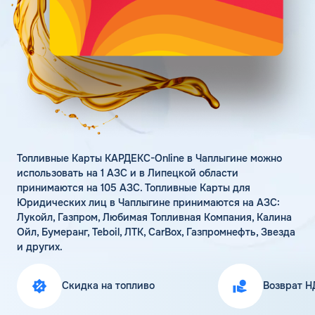
Поддержка
Статьи
Личный кабинет
Цена бензина и ДТ
Карта АЗС
Получить консультацию
Топливные Карты КАРДЕКС-Online в Чаплыгине можно
использовать на 1 АЗС и в Липецкой области
принимаются на 105 АЗС. Топливные Карты для
Юридических лиц в Чаплыгине принимаются на АЗС:
Лукойл, Газпром, Любимая Топливная Компания, Калина
Ойл, Бумеранг, Teboil, ЛТК, CarBox, Газпромнефть, Звезда
и других.
Скидка на топливо
Возврат Н