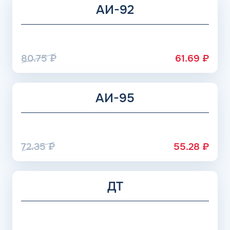
Премиальные составы могут выдерживать понижение
АИ-92
значений до -120 градусов (зависит от изготовителя), в
жидкость добавляются недешевые присадки, но и
расходуется топливо значительно медленнее.
80.75
₽
61.69
₽
АИ-95
72.35
₽
55.28
₽
ДТ