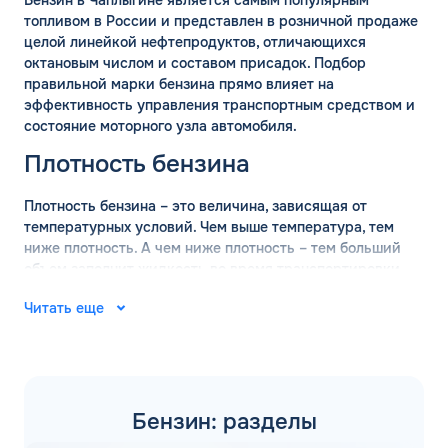
Бензин в Чаплыгине является самым популярным
топливом в России и представлен в розничной продаже
целой линейкой нефтепродуктов, отличающихся
октановым числом и составом присадок. Подбор
правильной марки бензина прямо влияет на
эффективность управления транспортным средством и
состояние моторного узла автомобиля.
Плотность бензина
Плотность бензина – это величина, зависящая от
температурных условий. Чем выше температура, тем
ниже плотность. А чем ниже плотность – тем больший
объем заполнит жидкость во время транспортировки.
Поэтому перед перевозкой оптовых объемов бензина
Читать еще
обязательно проводится измерение плотности состава.
ГОСТ определяет, что измерение базовой плотности
марки бензина должно проводится при температуре +15
градусов. В таких условиях действительны следующие
значения:
Бензин: разделы
АИ-92 – 760 кг/м3;