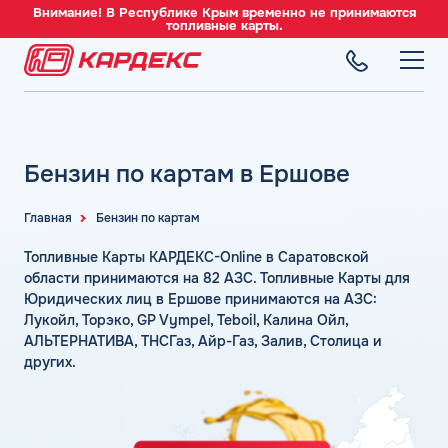
Внимание! В Республике Крым временно не принимаются
топливные карты.
ТОПЛИВНЫЕ КАРТЫ
Топливные карты для юридических лиц
Бензин по картам в Ершове
СЕТЬ АЗС
Преимущества
Вся сеть АЗС
Сравнение
Главная
Бензин по картам
ТОПЛИВО
АЗС Лукойл
Индивидуальный подход
Автомобильное топливо
Топливные Карты КАРДЕКС-Online в Саратовской
АЗС Газпромнефть
СЕРВИСЫ
Автомойки
Бензин
области принимаются на 82 АЗС. Топливные Карты для
АЗС Татнефть
Все сервисы
Юридических лиц в Ершове принимаются на АЗС:
Аdblue
Дизельное топливо
Лукойл, Торэко, GP Vympel, Teboil, Калина Ойл,
КОМПАНИЯ
АЗС Тебойл
Электронный Документооборот (ЭДО)
Шиномонтаж
Топливный газ
АЛЬТЕРНАТИВА, ТНСГаз, Айр-Газ, Залив, Столица и
О компании
АЗС Газпром
Аналитика и Рекомендации
других.
Вопросы и Ответы
Топливные бренды
Контакты
+7 (499) 322-22-95
АЗС Сургутнефтегаз
Умный Личный Кабинет
Наши города
АЗС Нефтьмагистраль
info@card-oil.ru
Уведомления об окончании баланса
Калькулятор расхода топлива