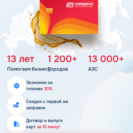
Поддержка
Статьи
Личный кабинет
Цена бензина и ДТ
Карта АЗС
Получить консультацию
13 лет
1 200+
13 000+
Помогаем бизнесу
Городов
АЗС
Экономия на
топливе
30%
Скидки с первой же
заправки
Договор и выпуск
карт
за 10 минут