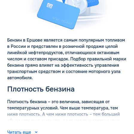
Бензин в Ершове является самым популярным топливом
в России и представлен в розничной продаже целой
линейкой нефтепродуктов, отличающихся октановым
числом и составом присадок. Подбор правильной марки
бензина прямо влияет на эффективность управления
транспортным средством и состояние моторного узла
автомобиля.
Плотность бензина
Плотность бензина – это величина, зависящая от
температурных условий. Чем выше температура, тем
ниже плотность. А чем ниже плотность – тем больший
объем заполнит жидкость во время транспортировки.
Поэтому перед перевозкой оптовых объемов бензина
Читать еще
обязательно проводится измерение плотности состава.