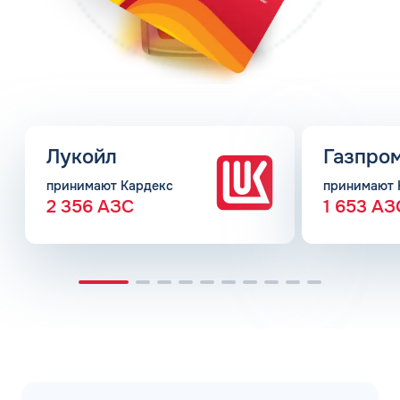
Лукойл
Газпро
принимают Кардекс
принимают 
2 356 АЗС
1 653 АЗ