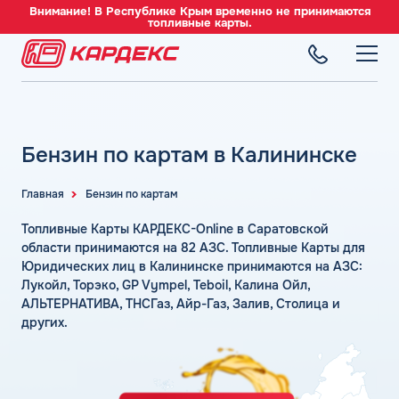
Внимание! В Республике Крым временно не принимаются
топливные карты.
ТОПЛИВНЫЕ КАРТЫ
Топливные карты для юридических лиц
Бензин по картам в Калининске
СЕТЬ АЗС
Преимущества
Вся сеть АЗС
Сравнение
Главная
Бензин по картам
ТОПЛИВО
АЗС Лукойл
Индивидуальный подход
Автомобильное топливо
Топливные Карты КАРДЕКС-Online в Саратовской
АЗС Газпромнефть
СЕРВИСЫ
Автомойки
Бензин
области принимаются на 82 АЗС. Топливные Карты для
АЗС Татнефть
Все сервисы
Юридических лиц в Калининске принимаются на АЗС:
Аdblue
Дизельное топливо
Лукойл, Торэко, GP Vympel, Teboil, Калина Ойл,
КОМПАНИЯ
АЗС Тебойл
Электронный Документооборот (ЭДО)
Шиномонтаж
Топливный газ
АЛЬТЕРНАТИВА, ТНСГаз, Айр-Газ, Залив, Столица и
О компании
АЗС Газпром
Аналитика и Рекомендации
других.
Вопросы и Ответы
Топливные бренды
Контакты
+7 (499) 322-22-95
АЗС Сургутнефтегаз
Умный Личный Кабинет
Наши города
АЗС Нефтьмагистраль
info@card-oil.ru
Уведомления об окончании баланса
Калькулятор расхода топлива