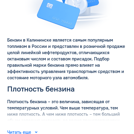
Бензин в Калининске является самым популярным
топливом в России и представлен в розничной продаже
целой линейкой нефтепродуктов, отличающихся
октановым числом и составом присадок. Подбор
правильной марки бензина прямо влияет на
эффективность управления транспортным средством и
состояние моторного узла автомобиля.
Плотность бензина
Плотность бензина – это величина, зависящая от
температурных условий. Чем выше температура, тем
ниже плотность. А чем ниже плотность – тем больший
объем заполнит жидкость во время транспортировки.
Поэтому перед перевозкой оптовых объемов бензина
Читать еще
обязательно проводится измерение плотности состава.