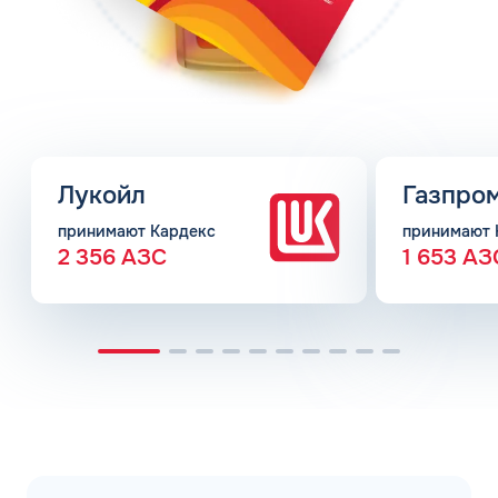
Лукойл
Газпро
принимают Кардекс
принимают 
2 356 АЗС
1 653 АЗ