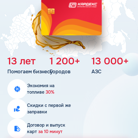
Поддержка
Статьи
Личный кабинет
Цена бензина и ДТ
Карта АЗС
Получить консультацию
13 лет
1 200+
13 000+
Помогаем бизнесу
Городов
АЗС
Экономия на
топливе
30%
Скидки с первой же
заправки
Договор и выпуск
карт
за 10 минут