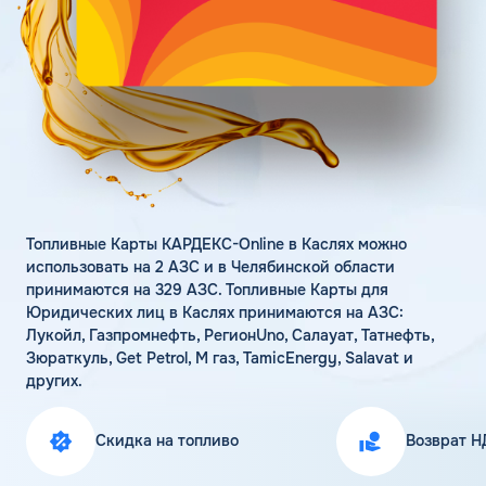
Поддержка
Статьи
Личный кабинет
Цена бензина и ДТ
Карта АЗС
Получить консультацию
Топливные Карты КАРДЕКС-Online в Каслях можно
использовать на 2 АЗС и в Челябинской области
принимаются на 329 АЗС. Топливные Карты для
Юридических лиц в Каслях принимаются на АЗС:
Лукойл, Газпромнефть, РегионUno, Салауат, Татнефть,
Зюраткуль, Get Petrol, М газ, TamicEnergy, Salavat и
других.
Скидка на топливо
Возврат Н