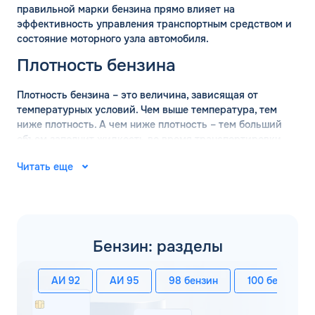
правильной марки бензина прямо влияет на
эффективность управления транспортным средством и
состояние моторного узла автомобиля.
Плотность бензина
Плотность бензина – это величина, зависящая от
температурных условий. Чем выше температура, тем
ниже плотность. А чем ниже плотность – тем больший
объем заполнит жидкость во время транспортировки.
Поэтому перед перевозкой оптовых объемов бензина
Читать еще
обязательно проводится измерение плотности состава.
ГОСТ определяет, что измерение базовой плотности
марки бензина должно проводится при температуре +15
градусов. В таких условиях действительны следующие
значения:
Бензин: разделы
АИ-92 – 760 кг/м3;
АИ-95 – 750 кг/м3;
АИ 92
АИ 95
98 бензин
100 бензин
АИ-98 – 780 кг/м3.