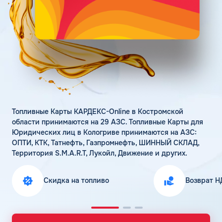
Поддержка
Статьи
Личный кабинет
Цена бензина и ДТ
Карта АЗС
Получить консультацию
Топливные Карты КАРДЕКС-Online в Костромской
области принимаются на 29 АЗС. Топливные Карты для
Юридических лиц в Кологриве принимаются на АЗС:
ОПТИ, КТК, Татнефть, Газпромнефть, ШИННЫЙ СКЛАД,
Территория S.M.A.R.T, Лукойл, Движение и других.
Скидка на топливо
Возврат Н