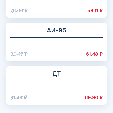
расходуется топливо значительно медленнее.
76.06
₽
58.11
₽
АИ-95
80.47
₽
61.48
₽
ДТ
91.49
₽
69.90
₽