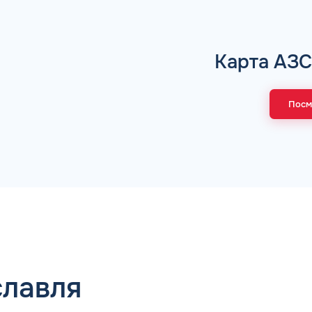
Коммента
Карта АЗС
Посм
А 5 МИНУТ
Для юр. ли
оговора и выпуск карт в
ращения
Заполняя форму,
славля