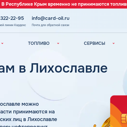
 В Республике Крым временно не принимаются топлив
 322-22-95
info@card-oil.ru
чей линии Кардекс
Почта для обратной связи
ТОПЛИВО
СЕРВИСЫ
Автомобильное
Все сервисы
топливо
Электронный
ам в Лихославле
Бензин
Документооборот
ефть
(ЭДО)
Дизельное
топливо
Аналитика и
Рекомендации
Топливный газ
Умный Личный
Топливные бренды
Кабинет
хославле можно
Наши города
Уведомления об
ласти принимаются на
з
окончании баланса
Калькулятор
ских лиц в Лихославле
расхода топлива
Поддержка
аль
Тверьнефтепродукт,