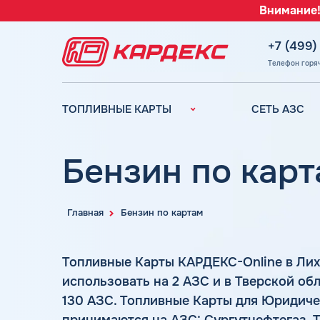
Внимание!
+7 (499)
Телефон горя
ТОПЛИВНЫЕ КАРТЫ
СЕТЬ АЗС
Топливные карты для
Вся сеть АЗС
юридических лиц
АЗС Лукойл
Бензин по карт
Преимущества
АЗС Газпромн
Сравнение
АЗС Татнефть
Индивидуальный
Главная
Бензин по картам
АЗС Тебойл
подход
АЗС Газпром
Автомойки
Топливные Карты КАРДЕКС-Online в Ли
АЗС
Аdblue
использовать на 2 АЗС и в Тверской об
Сургутнефтега
Шиномонтаж
130 АЗС. Топливные Карты для Юридиче
АЗС
Вопросы и Ответы
Нефтьмагистр
принимаются на АЗС: Сургутнефтегаз, 