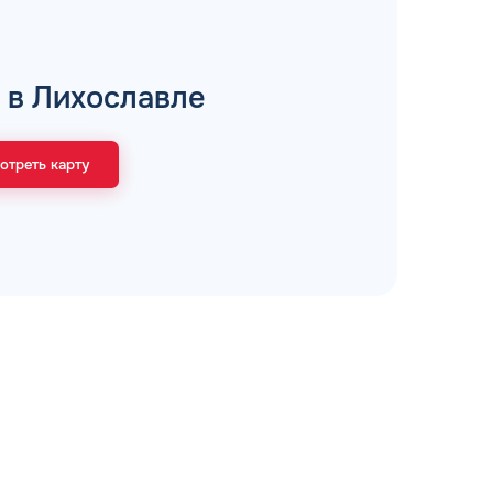
рий
 в Лихославле
отреть карту
ЗАВТРА
ц и ИП
ДО
ОФОРМИТЬ ЗАЯВКУ
 я
соглашаюсь с обработкой персональных
данных