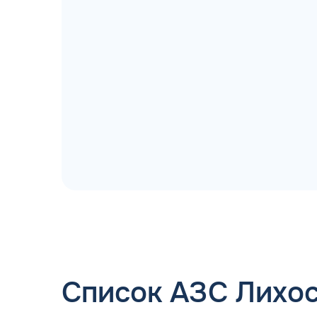
ДОГОВОР З
мгновенное заключение Д
день об
Список АЗС Лихо