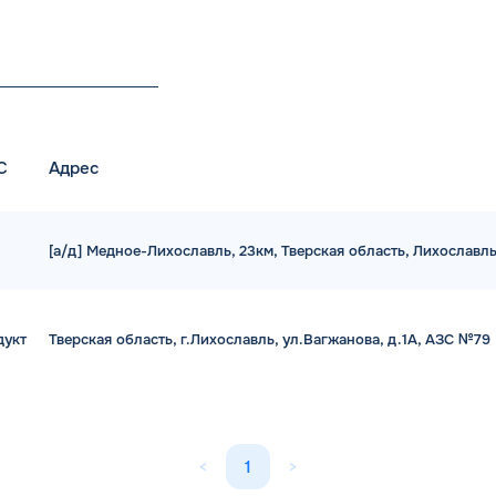
С
Адрес
[а/д] Медное-Лихославль, 23км, Тверская область, Лихославл
дукт
Тверская область, г.Лихославль, ул.Вагжанова, д.1А, АЗС №79
<
1
>