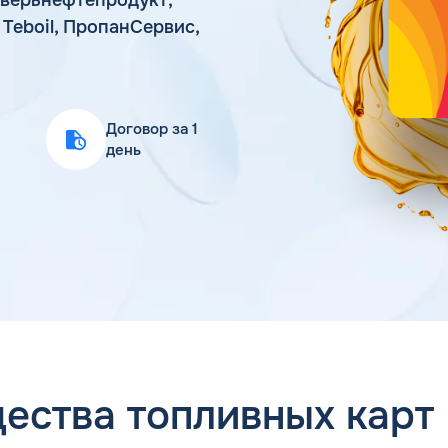
Статьи
Teboil, ПропанСервис,
Цена бензина и ДТ
Договор за 1
день
ества топливных карт