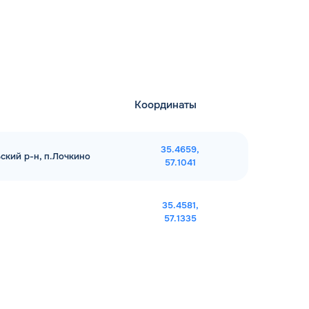
Координаты
35.4659,
ьский р-н, п.Лочкино
57.1041
35.4581,
57.1335