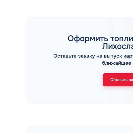
Оформить топли
Лихосл
ТОПЛИВНЫЕ КАРТЫ
Оставьте заявку на выпуск кар
ближайшее 
Оставить з
Мы свяжемся с В