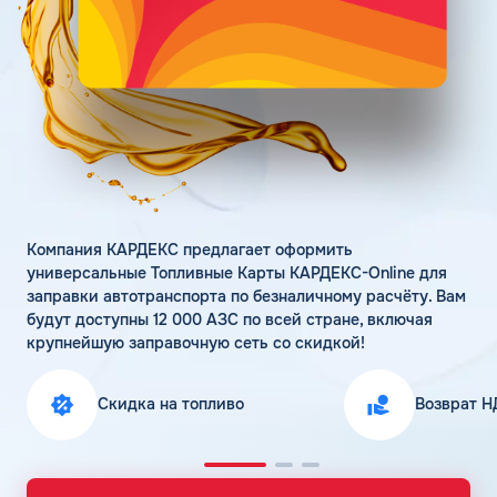
Поддержка
Статьи
Личный кабинет
Цена бензина и ДТ
Карта АЗС
Получить консультацию
Компания КАРДЕКС предлагает оформить
универсальные Топливные Карты КАРДЕКС-Online для
заправки автотранспорта по безналичному расчёту. Вам
будут доступны 12 000 АЗС по всей стране, включая
крупнейшую заправочную сеть со скидкой!
Скидка на топливо
Возврат Н