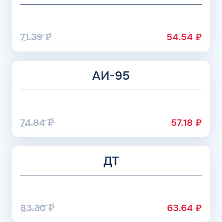
жидкость добавляются недешевые присадки, но и
расходуется топливо значительно медленнее.
71.39
₽
54.54
₽
АИ-95
74.84
₽
57.18
₽
ДТ
83.30
₽
63.64
₽