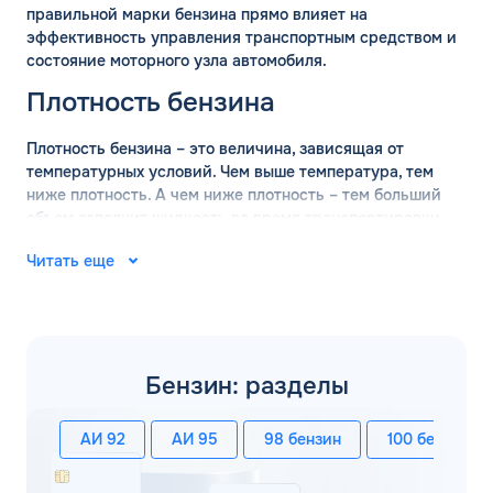
правильной марки бензина прямо влияет на
эффективность управления транспортным средством и
состояние моторного узла автомобиля.
Плотность бензина
Плотность бензина – это величина, зависящая от
температурных условий. Чем выше температура, тем
ниже плотность. А чем ниже плотность – тем больший
объем заполнит жидкость во время транспортировки.
Поэтому перед перевозкой оптовых объемов бензина
Читать еще
обязательно проводится измерение плотности состава.
ГОСТ определяет, что измерение базовой плотности
марки бензина должно проводится при температуре +15
градусов. В таких условиях действительны следующие
значения:
Бензин: разделы
АИ-92 – 760 кг/м3;
АИ-95 – 750 кг/м3;
АИ 92
АИ 95
98 бензин
100 бензин
АИ-98 – 780 кг/м3.