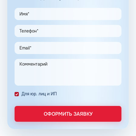
особыми преимуществами. Заправить такое горючее
можно только на бензоколонках станций,
принадлежащих бренду. Добавки имеют следующие
свойства:
модифицируют процесс трения, останавливают
коррозию;
адсорбируют соединения H2O;
растворяют отложения углерода и его соединений,
выводя их через систему выхлопа;
препятствуют оседанию новых отложений.
По отзывам, заправка премиальным бензином
способствует заметному увеличению мощности
двигателя, экономии расхода жидкости, улучшению
Для юр. лиц и ИП
маневренности транспортного средства.
Бензин на АЗС
ОФОРМИТЬ ЗАЯВКУ
На российских автозаправочных комплексах можно
купить бензин в Марьинке класса не ниже Евро 5.
Сниженное содержание ядовитых и потенциально