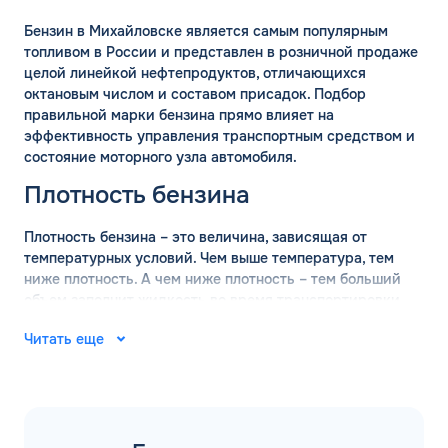
Бензин в Михайловске является самым популярным
топливом в России и представлен в розничной продаже
целой линейкой нефтепродуктов, отличающихся
октановым числом и составом присадок. Подбор
правильной марки бензина прямо влияет на
эффективность управления транспортным средством и
состояние моторного узла автомобиля.
Плотность бензина
Плотность бензина – это величина, зависящая от
температурных условий. Чем выше температура, тем
ниже плотность. А чем ниже плотность – тем больший
объем заполнит жидкость во время транспортировки.
Поэтому перед перевозкой оптовых объемов бензина
Читать еще
обязательно проводится измерение плотности состава.
ГОСТ определяет, что измерение базовой плотности
марки бензина должно проводится при температуре +15
градусов. В таких условиях действительны следующие
значения: