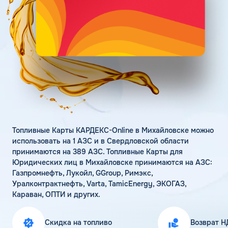
Поддержка
Статьи
Личный кабинет
Цена бензина и ДТ
Карта АЗС
Получить консультацию
Топливные Карты КАРДЕКС-Online в Михайловске можно
использовать на 1 АЗС и в Свердловской области
принимаются на 389 АЗС. Топливные Карты для
Юридических лиц в Михайловске принимаются на АЗС:
Газпромнефть, Лукойл, GGroup, Римэкс,
Уралконтрактнефть, Varta, TamicEnergy, ЭКОГАЗ,
Караван, ОПТИ и других.
Скидка на топливо
Возврат Н