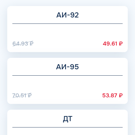
снизить его температурную устойчивость.
Премиальные составы могут выдерживать понижение
АИ-92
значений до -120 градусов (зависит от изготовителя), в
жидкость добавляются недешевые присадки, но и
расходуется топливо значительно медленнее.
64.93
₽
49.61
₽
АИ-95
70.51
₽
53.87
₽
ДТ