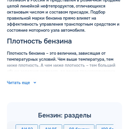
топливом в России и представлен в розничной продаже
целой линейкой нефтепродуктов, отличающихся
октановым числом и составом присадок. Подбор
правильной марки бензина прямо влияет на
эффективность управления транспортным средством и
состояние моторного узла автомобиля.
Плотность бензина
Плотность бензина – это величина, зависящая от
температурных условий. Чем выше температура, тем
ниже плотность. А чем ниже плотность – тем больший
объем заполнит жидкость во время транспортировки.
Поэтому перед перевозкой оптовых объемов бензина
Читать еще
обязательно проводится измерение плотности состава.
ГОСТ определяет, что измерение базовой плотности
марки бензина должно проводится при температуре +15
градусов. В таких условиях действительны следующие
значения:
Бензин: разделы
АИ-92 – 760 кг/м3;
АИ-95 – 750 кг/м3;