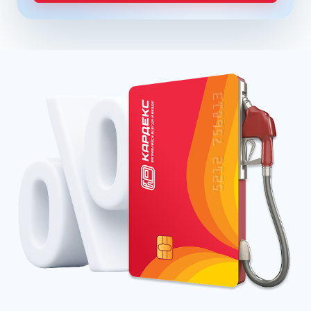
купить бензин в Новой Ладоге класса не ниже Евро 5.
Сниженное содержание ядовитых и потенциально
канцерогенных соединений в выхлопе характеризует
бензин стандарта Евро 5. На некоторых станциях бренда
Татнефть уже можно приобрести нефтепродукты
стандарта Евро 6, и другие производители также
торопятся выпустить в продажу улучшенные составы.
Уже сегодня большинство нефтяных компаний имеет
собственные серии премиальных бензинов. К ним
относятся:
Газпромнефть – ОПТИ
Лукойл – ЭКТО
Роснефть – ПУЛЬСАР (PULSAR)
Постоянно оплачивая объемы горючего на АЗС через
заправочную карту, организации и предприниматели
могут снизить расходы на топливо. Карточка является
эффективным способом учета трат на ГСМ, предлагая
сервисные возможности контролировать бюджет
онлайн. Для экономии достаточно купить топливную
карту КАРДЕКС для юридических лиц и ИП (заказ