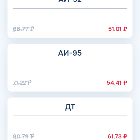
значений до -120 градусов (зависит от изготовителя), в
жидкость добавляются недешевые присадки, но и
расходуется топливо значительно медленнее.
66.77
₽
51.01
₽
АИ-95
71.22
₽
54.41
₽
ДТ
80.79
₽
61.73
₽