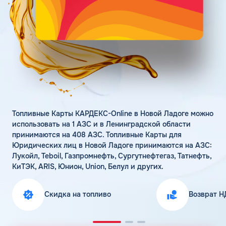
Поддержка
Статьи
Личный кабинет
Цена бензина и ДТ
Карта АЗС
Получить консультацию
Топливные Карты КАРДЕКС-Online в Новой Ладоге можно
использовать на 1 АЗС и в Ленинградской области
принимаются на 408 АЗС. Топливные Карты для
Юридических лиц в Новой Ладоге принимаются на АЗС:
Лукойл, Teboil, Газпромнефть, Сургутнефтегаз, Татнефть,
КиТЭК, ARIS, Юнион, Union, Белул и других.
Скидка на топливо
Возврат Н