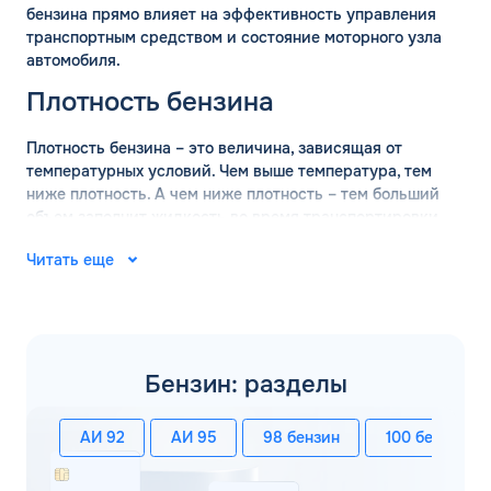
бензина прямо влияет на эффективность управления
транспортным средством и состояние моторного узла
автомобиля.
Плотность бензина
Плотность бензина – это величина, зависящая от
температурных условий. Чем выше температура, тем
ниже плотность. А чем ниже плотность – тем больший
объем заполнит жидкость во время транспортировки.
Поэтому перед перевозкой оптовых объемов бензина
Читать еще
обязательно проводится измерение плотности состава.
ГОСТ определяет, что измерение базовой плотности
марки бензина должно проводится при температуре +15
градусов. В таких условиях действительны следующие
значения:
Бензин: разделы
АИ-92 – 760 кг/м3;
АИ-95 – 750 кг/м3;
АИ 92
АИ 95
98 бензин
100 бензин
АИ-98 – 780 кг/м3.