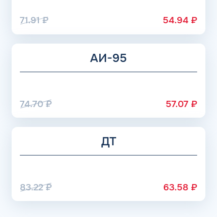
71.91
₽
54.94
₽
АИ-95
74.70
₽
57.07
₽
ДТ
83.22
₽
63.58
₽