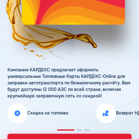
Поддержка
Статьи
Личный кабинет
Цена бензина и ДТ
Карта АЗС
Получить консультацию
Компания КАРДЕКС предлагает оформить
универсальные Топливные Карты КАРДЕКС-Online для
заправки автотранспорта по безналичному расчёту. Вам
будут доступны 12 000 АЗС по всей стране, включая
крупнейшую заправочную сеть со скидкой!
Скидка на топливо
Возврат Н