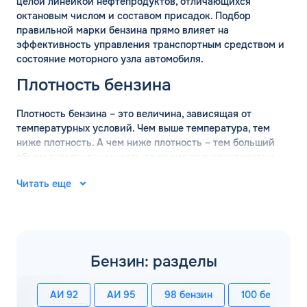
целой линейкой нефтепродуктов, отличающихся
октановым числом и составом присадок. Подбор
правильной марки бензина прямо влияет на
эффективность управления транспортным средством и
состояние моторного узла автомобиля.
Плотность бензина
Плотность бензина – это величина, зависящая от
температурных условий. Чем выше температура, тем
ниже плотность. А чем ниже плотность – тем больший
объем заполнит жидкость во время транспортировки.
Поэтому перед перевозкой оптовых объемов бензина
Читать еще
обязательно проводится измерение плотности состава.
ЗАКАЗАТЬ
ГОСТ определяет, что измерение базовой плотности
ОБРАТНЫЙ ЗВОНОК
марки бензина должно проводится при температуре +15
градусов. В таких условиях действительны следующие
значения:
Спасибо! Ваша заявка принята.
Имя*
Бензин: разделы
Мы свяжемся с Вами в ближайшее
АИ-92 – 760 кг/м3;
рабочее время: пн-пт с 9:00 до 18:00
АИ-95 – 750 кг/м3;
АИ 92
АИ 95
98 бензин
100 бензин
по МСК
Телефон*