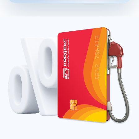
Сниженное содержание ядовитых и потенциально
канцерогенных соединений в выхлопе характеризует
бензин стандарта Евро 5. На некоторых станциях бренда
Татнефть уже можно приобрести нефтепродукты
стандарта Евро 6, и другие производители также
торопятся выпустить в продажу улучшенные составы.
Уже сегодня большинство нефтяных компаний имеет
собственные серии премиальных бензинов. К ним
относятся:
Газпромнефть – ОПТИ
Лукойл – ЭКТО
Роснефть – ПУЛЬСАР (PULSAR)
Постоянно оплачивая объемы горючего на АЗС через
заправочную карту, организации и предприниматели
могут снизить расходы на топливо. Карточка является
эффективным способом учета трат на ГСМ, предлагая
сервисные возможности контролировать бюджет
онлайн. Для экономии достаточно купить топливную
карту КАРДЕКС для юридических лиц и ИП (заказ