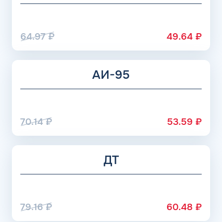
жидкость добавляются недешевые присадки, но и
расходуется топливо значительно медленнее.
64.97
₽
49.64
₽
АИ-95
70.14
₽
53.59
₽
ДТ
79.16
₽
60.48
₽