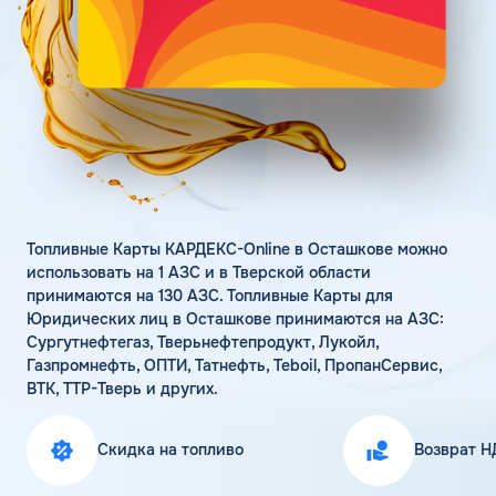
Поддержка
Статьи
Личный кабинет
Цена бензина и ДТ
Карта АЗС
Получить консультацию
Топливные Карты КАРДЕКС-Online в Осташкове можно
использовать на 1 АЗС и в Тверской области
принимаются на 130 АЗС. Топливные Карты для
Юридических лиц в Осташкове принимаются на АЗС:
Сургутнефтегаз, Тверьнефтепродукт, Лукойл,
Газпромнефть, ОПТИ, Татнефть, Teboil, ПропанСервис,
ВТК, ТТР-Тверь и других.
Скидка на топливо
Возврат Н