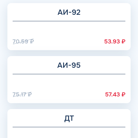
Премиальные составы могут выдерживать понижение
АИ-92
значений до -120 градусов (зависит от изготовителя), в
жидкость добавляются недешевые присадки, но и
расходуется топливо значительно медленнее.
70.59
₽
53.93
₽
АИ-95
75.17
₽
57.43
₽
ДТ