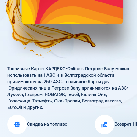
Поддержка
Статьи
Личный кабинет
Цена бензина и ДТ
Карта АЗС
Получить консультацию
Топливные Карты КАРДЕКС-Online в Петрове Валу можно
использовать на 1 АЗС и в Волгоградской области
принимаются на 250 АЗС. Топливные Карты для
Юридических лиц в Петрове Валу принимаются на АЗС:
Лукойл, Газпром, НОВАТЭК, Teboil, Калина Ойл,
Колесница, Татнефть, Ока-Пропан, Волгоград автогаз,
EuroOil и других.
Скидка на топливо
Возврат Н