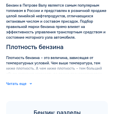
Бензин в Петрове Валу является самым популярным
топливом в России и представлен в розничной продаже
целой линейкой нефтепродуктов, отличающихся
октановым числом и составом присадок. Подбор
правильной марки бензина прямо влияет на
эффективность управления транспортным средством и
состояние моторного узла автомобиля.
Плотность бензина
Плотность бензина – это величина, зависящая от
температурных условий. Чем выше температура, тем
ниже плотность. А чем ниже плотность – тем больший
объем заполнит жидкость во время транспортировки.
Поэтому перед перевозкой оптовых объемов бензина
Читать еще
обязательно проводится измерение плотности состава.
ГОСТ определяет, что измерение базовой плотности
марки бензина должно проводится при температуре +15
градусов. В таких условиях действительны следующие
значения:
Бензин: разделы