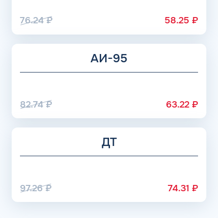
расходуется топливо значительно медленнее.
76.24
₽
58.25
₽
АИ-95
82.74
₽
63.22
₽
ДТ
97.26
₽
74.31
₽