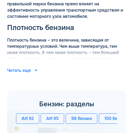
правильной марки бензина прямо влияет на
эффективность управления транспортным средством и
состояние моторного узла автомобиля.
Плотность бензина
Плотность бензина – это величина, зависящая от
температурных условий. Чем выше температура, тем
ниже плотность. А чем ниже плотность – тем больший
объем заполнит жидкость во время транспортировки.
Поэтому перед перевозкой оптовых объемов бензина
Читать еще
обязательно проводится измерение плотности состава.
ГОСТ определяет, что измерение базовой плотности
марки бензина должно проводится при температуре +15
градусов. В таких условиях действительны следующие
значения:
Бензин: разделы
АИ-92 – 760 кг/м3;
АИ-95 – 750 кг/м3;
АИ 92
АИ 95
98 бензин
100 бензин
АИ-98 – 780 кг/м3.