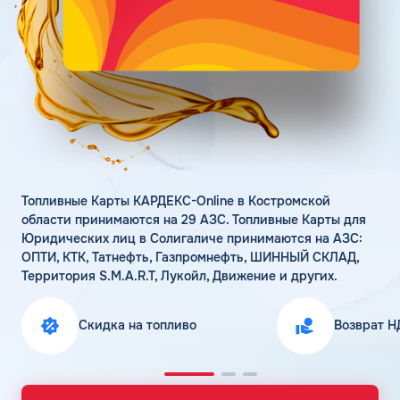
Поддержка
Статьи
Личный кабинет
Цена бензина и ДТ
Карта АЗС
Получить консультацию
Топливные Карты КАРДЕКС-Online в Костромской
области принимаются на 29 АЗС. Топливные Карты для
Юридических лиц в Солигаличе принимаются на АЗС:
ОПТИ, КТК, Татнефть, Газпромнефть, ШИННЫЙ СКЛАД,
Территория S.M.A.R.T, Лукойл, Движение и других.
Скидка на топливо
Возврат Н