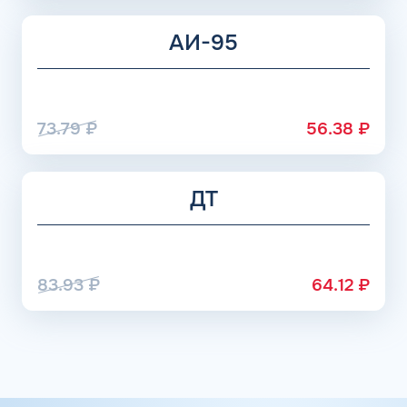
АИ-95
73.79
₽
56.38
₽
ДТ
83.93
₽
64.12
₽