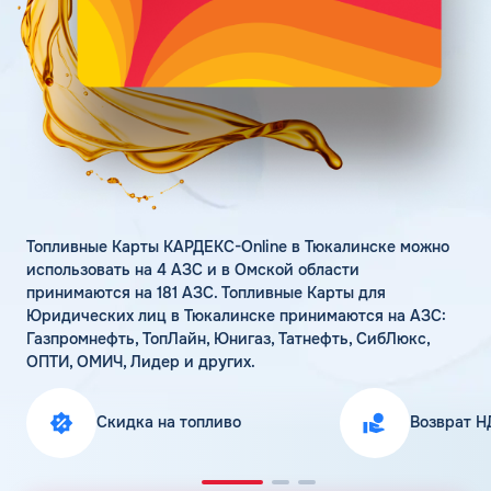
Поддержка
Статьи
Личный кабинет
Цена бензина и ДТ
Карта АЗС
Получить консультацию
Топливные Карты КАРДЕКС-Online в Тюкалинске можно
использовать на 4 АЗС и в Омской области
принимаются на 181 АЗС. Топливные Карты для
Юридических лиц в Тюкалинске принимаются на АЗС:
Газпромнефть, ТопЛайн, Юнигаз, Татнефть, СибЛюкс,
ОПТИ, ОМИЧ, Лидер и других.
Скидка на топливо
Возврат Н