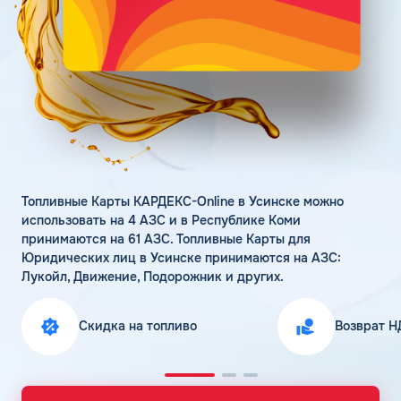
Поддержка
Статьи
Личный кабинет
Цена бензина и ДТ
Карта АЗС
Получить консультацию
Топливные Карты КАРДЕКС-Online в Усинске можно
использовать на 4 АЗС и в Республике Коми
принимаются на 61 АЗС. Топливные Карты для
Юридических лиц в Усинске принимаются на АЗС:
Лукойл, Движение, Подорожник и других.
Скидка на топливо
Возврат Н