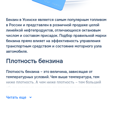
Бензин в Усинске является самым популярным топливом
в России и представлен в розничной продаже целой
линейкой нефтепродуктов, отличающихся октановым
числом и составом присадок. Подбор правильной марки
бензина прямо влияет на эффективность управления
транспортным средством и состояние моторного узла
автомобиля.
Плотность бензина
Плотность бензина – это величина, зависящая от
температурных условий. Чем выше температура, тем
ниже плотность. А чем ниже плотность – тем больший
объем заполнит жидкость во время транспортировки.
ЗАКАЗАТЬ
Поэтому перед перевозкой оптовых объемов бензина
ОБРАТНЫЙ ЗВОНОК
Читать еще
обязательно проводится измерение плотности состава.
ГОСТ определяет, что измерение базовой плотности
Спасибо! Ваша заявка принята.
Имя*
марки бензина должно проводится при температуре +15