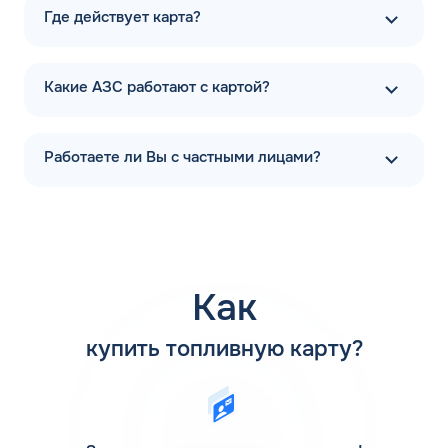
обеспечивает безопасность цилиндро-поршневой
Где действует карта?
группы.
Привычное обозначение марок бензина в Усинске на
Какие АЗС работают с картой?
АЗС – это и есть указание на октановое число
конкретного состава. Большинство отечественных марок
транспортных средств, а также иномарки, выпущенные
более 10 лет назад, «питаются» бензинами АИ-92 и
Работаете ли Вы с частными лицами?
АИ-95. Высокооктановые жидкости подходят для
моторов транспортных средств с высокой степенью
сжатия, мощных внедорожников, премиальных авто.
ОЧ практически не влияет на расход топлива.
Энергоэффективность состава определяет удельная
теплота сгорания. Средний показатель для бензинов –
Как
44 МДЖ/кг. Это выше, чем у смеси сжиженных газов
пропан-бутан, но ниже, чем у авиационного керосина.
купить топливную карту?
Присадки для бензина
Зная ответ на вопрос, что такое бензин в Усинске (смесь
углеводородов, полученная из нефтяного сырья), мы