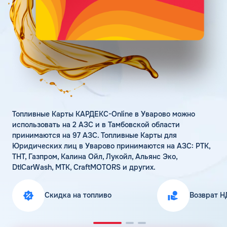
Поддержка
Статьи
Личный кабинет
Цена бензина и ДТ
Карта АЗС
Получить консультацию
Топливные Карты КАРДЕКС-Online в Уварово можно
использовать на 2 АЗС и в Тамбовской области
принимаются на 97 АЗС. Топливные Карты для
Юридических лиц в Уварово принимаются на АЗС: РТК,
ТНТ, Газпром, Калина Ойл, Лукойл, Альянс Эко,
DtlCarWash, МТК, CraftMOTORS и других.
Скидка на топливо
Возврат Н