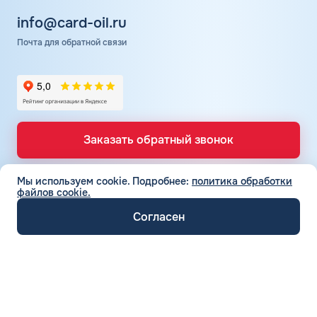
info@card-oil.ru
Почта для обратной связи
Заказать обратный звонок
Мы используем cookie.
Подробнее:
политика обработки
файлов cookie.
ТОПЛИВНЫЕ КАРТЫ
Топливные карты для юр. лиц
Согласен
СЕТЬ АЗС
Топливные карты КАРДЕКС
Вся сеть АЗС
Топливные карты Лукойл
ТОПЛИВО
АЗС Лукойл
Автомобильное топливо
Топливные карты Газпромнефть
АЗС Газпромнефть
СЕРВИСЫ И УСЛУГИ
Бензин
Топливные карты Татнефть
Электронный Документооборот (ЭДО)
АЗС Татнефть
Дизельное топливо