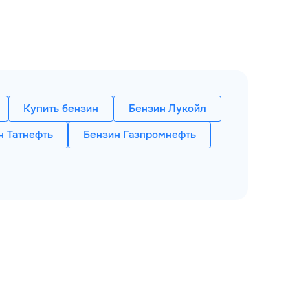
, необходимо обратиться к таблицам
Купить бензин
Бензин Лукойл
н Татнефть
Бензин Газпромнефть
 Чем выше число (а значит, объем изооктана в
рания топлива. Стабильное и плавное сгорание
ого состава. Большинство отечественных марок
АИ-95. Высокооктановые жидкости подходят для
горания. Средний показатель для бензинов – 44