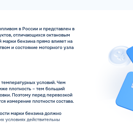
Коммента
пливом в России и представлен в
уктов, отличающихся октановым
й марки бензина прямо влияет на
ОЧНЫХ АЗС
Для юр. ли
твом и состояние моторного узла
авок на АЗС являются
оставляется на ВСЕ виды
лива
Заполняя форму,
т температурных условий. Чем
ниже плотность – тем больший
овки. Поэтому перед перевозкой
ся измерение плотности состава.
ности марки бензина должно
ких условиях действительны