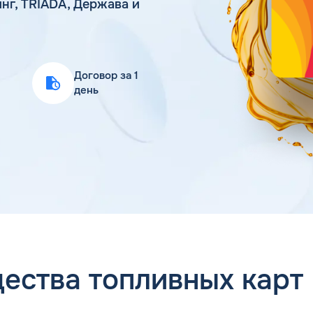
нг, TRIADA, Держава и
Статьи
Цена бензина и ДТ
Договор за 1
день
ества топливных карт