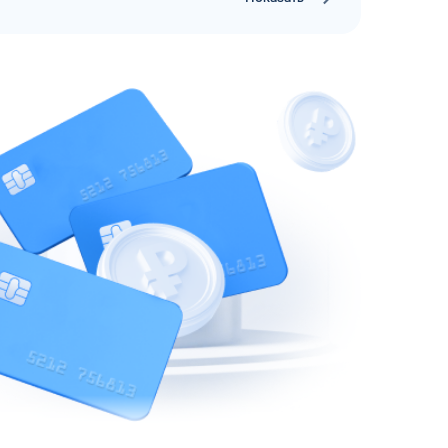
рий
ЗАВТРА
ц и ИП
ДО
ОФОРМИТЬ ЗАЯВКУ
 я
соглашаюсь с обработкой персональных
данных