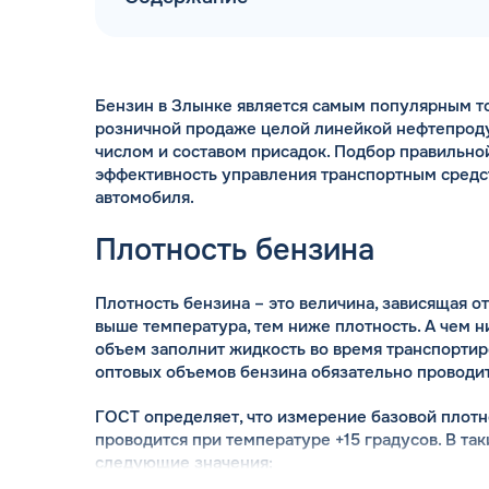
Бензин в Злынке является самым популярным то
розничной продаже целой линейкой нефтепрод
числом и составом присадок. Подбор правильно
60% СКИД
эффективность управления транспортным средс
более половины запр
автомобиля.
скидочными. Скидка пред
Плотность бензина
топ
Плотность бензина – это величина, зависящая о
выше температура, тем ниже плотность. А чем 
объем заполнит жидкость во время транспортир
оптовых объемов бензина обязательно проводит
ГОСТ определяет, что измерение базовой плот
проводится при температуре +15 градусов. В та
следующие значения: