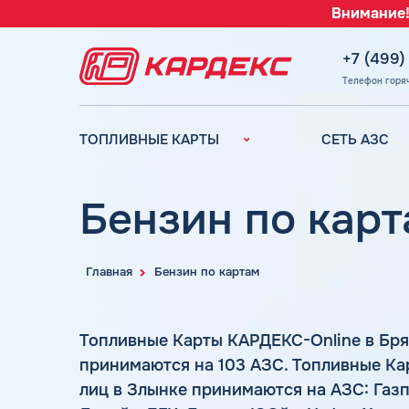
Внимание!
+7 (499)
Телефон горя
ТОПЛИВНЫЕ КАРТЫ
СЕТЬ АЗС
Топливные карты для
Вся сеть АЗС
юридических лиц
АЗС Лукойл
Бензин по карт
Преимущества
АЗС Газпромн
Сравнение
АЗС Татнефть
Индивидуальный
Главная
Бензин по картам
АЗС Тебойл
подход
АЗС Газпром
Автомойки
Топливные Карты КАРДЕКС-Online в Бря
АЗС
Аdblue
Сургутнефтега
принимаются на 103 АЗС. Топливные К
Шиномонтаж
лиц в Злынке принимаются на АЗС: Газп
АЗС
Вопросы и Ответы
Нефтьмагистр