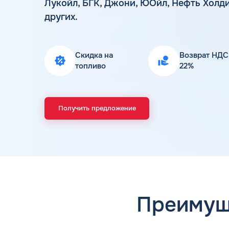
Лукойл, БГК, Джони, ЮОйл, Нефть Холди
других.
Скидка на
Возврат НДС
топливо
22%
Получить предложение
Преимущ