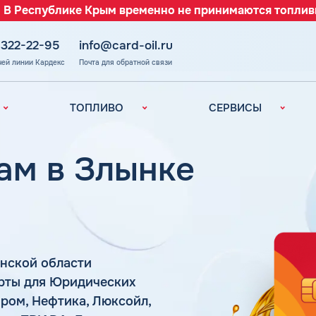
 В Республике Крым временно не принимаются топлив
 322-22-95
info@card-oil.ru
чей линии Кардекс
Почта для обратной связи
ТОПЛИВО
СЕРВИСЫ
Автомобильное
Все сервисы
топливо
Электронный
ам в Злынке
Бензин
Документооборот
ефть
(ЭДО)
Дизельное
топливо
Аналитика и
Рекомендации
Топливный газ
Умный Личный
Топливные бренды
Кабинет
нской области
Наши города
Уведомления об
з
арты для Юридических
окончании баланса
Калькулятор
ром, Нефтика, Люксойл,
расхода топлива
Поддержка
аль