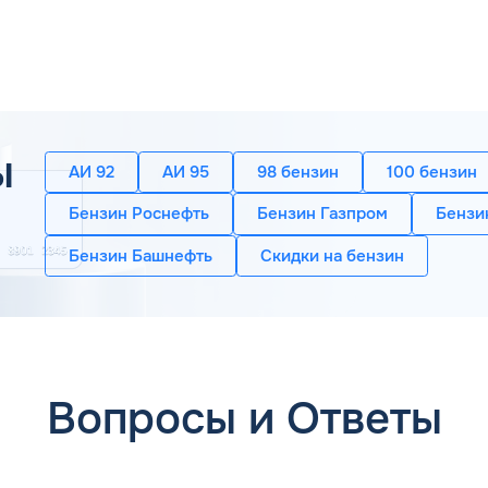
ы определить плотность при других значениях температуры
 коэффициентов.
ы
АИ 92
АИ 95
98 бензин
100 бензин
Бензин Роснефть
Бензин Газпром
Бензи
йкость автомобильного бензина в Злынке Брянской области.
Бензин Башнефть
Скидки на бензин
озникновения взрывов в рабочих цилиндрах в процессе сго
обеспечивает безопасность цилиндро-поршневой группы.
на АЗС – это и есть указание на октановое число конкретн
щенные более 10 лет назад, «питаются» бензинами АИ-92 и 
нью сжатия, мощных внедорожников, премиальных авто.
Вопросы и Ответы
нергоэффективность состава определяет удельная теплота с
 пропан-бутан, но ниже, чем у авиационного керосина.