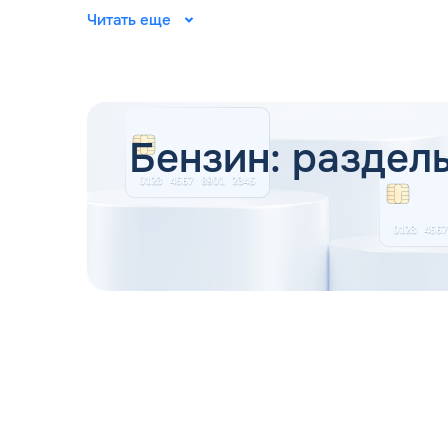
АИ-92 – 760 кг/м3;
Читать еще
АИ-95 – 750 кг/м3;
АИ-98 – 780 кг/м3.
Допускается незначительная погрешность. Чтоб
определения величины с учетом температурных
Бензин: раздел
Октановое число бензина
Октановое число определяет детонационную сто
лабораторной смеси), тем меньше вероятность в
горючего продлевает срок службы двигателя, 
Привычное обозначение марок бензина в Злынке 
транспортных средств, а также иномарки, выпу
моторов транспортных средств с высокой степе
ОЧ практически не влияет на расход топлива. Э
МДЖ/кг. Это выше, чем у смеси сжиженных газов