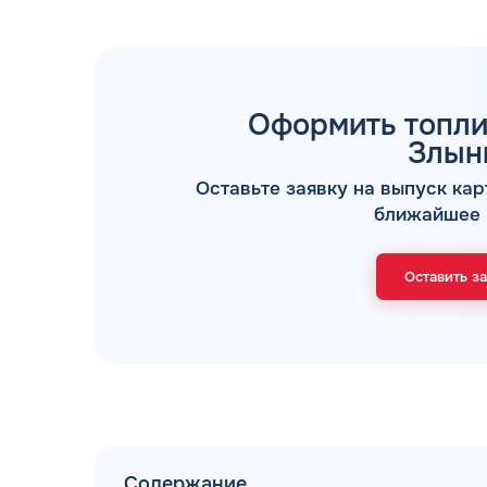
Оформить топли
Злын
Оставьте заявку на выпуск кар
ТОПЛИВНЫЕ КАРТЫ
ближайшее 
Оставить з
Мы свяжемся с В
Содержание