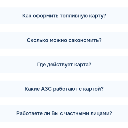
Как оформить топливную карту?
е (смесь углеводородов, полученная из нефтяного сырья), мы
начит, что в процессе производства в бензин добавляются 
тановое число, тем более современные и дорогие присадки 
 Смотрите стоимость бензина в разделе «Цена бензина и ДТ
Сколько можно сэкономить?
кие компоненты добавлены в марку, можно узнать в паспорт
в, место производства, содержание серы и других токсичн
Где действует карта?
олжны содержать железо и марганец. Тетра-этил свинец за
ирайте проверенных поставщиков. Лукойл, Газпромнефть, Тат
тепродуктов, произведенных с жестким контролем рабочего
Какие АЗС работают с картой?
 Злынке Брянской области другими типами присадок, созд
но только на бензоколонках станций, принадлежащих бренд
ют коррозию;
Работаете ли Вы с частными лицами?
ений, выводя их через систему выхлопа;