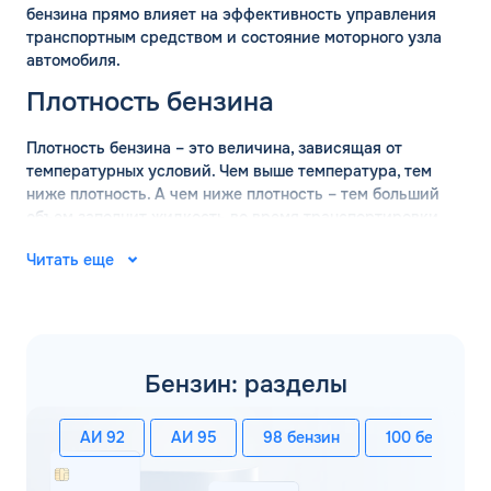
бензина прямо влияет на эффективность управления
транспортным средством и состояние моторного узла
автомобиля.
Плотность бензина
Плотность бензина – это величина, зависящая от
температурных условий. Чем выше температура, тем
ниже плотность. А чем ниже плотность – тем больший
объем заполнит жидкость во время транспортировки.
Поэтому перед перевозкой оптовых объемов бензина
Читать еще
обязательно проводится измерение плотности состава.
ГОСТ определяет, что измерение базовой плотности
марки бензина должно проводится при температуре +15
градусов. В таких условиях действительны следующие
значения:
Бензин: разделы
АИ-92 – 760 кг/м3;
АИ-95 – 750 кг/м3;
АИ 92
АИ 95
98 бензин
100 бензин
АИ-98 – 780 кг/м3.