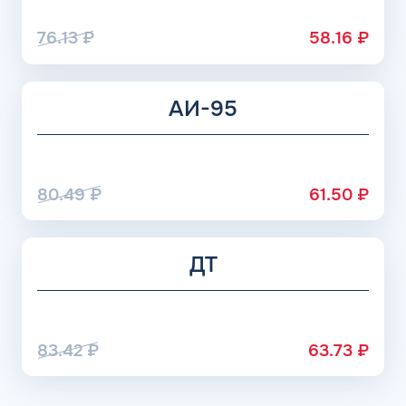
расходуется топливо значительно медленнее.
76.13
₽
58.16
₽
АИ-95
80.49
₽
61.50
₽
ДТ
83.42
₽
63.73
₽