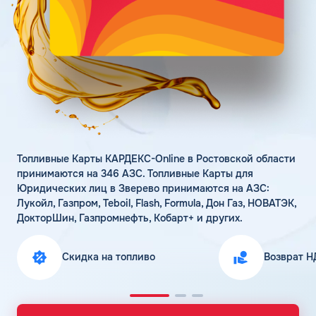
Поддержка
Статьи
Личный кабинет
Цена бензина и ДТ
Карта АЗС
Получить консультацию
Топливные Карты КАРДЕКС-Online в Ростовской области
принимаются на 346 АЗС. Топливные Карты для
Юридических лиц в Зверево принимаются на АЗС:
Лукойл, Газпром, Teboil, Flash, Formula, Дон Газ, НОВАТЭК,
ДокторШин, Газпромнефть, Кобарт+ и других.
Скидка на топливо
Возврат Н