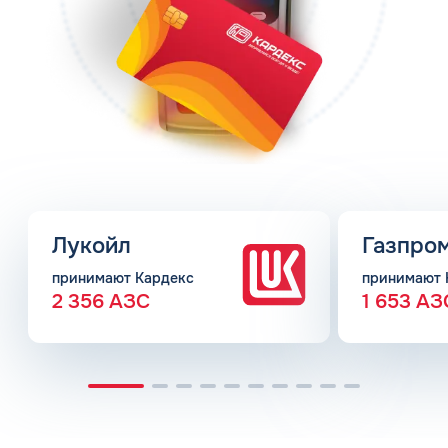
Лукойл
Газпро
принимают Кардекс
принимают 
2 356 АЗС
1 653 АЗ