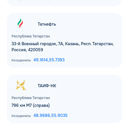
Татнефть
Республика Татарстан
33-й Военный городок, 7А, Казань, Респ. Татарстан,
Россия, 420059
49.1614,
55.7393
Координаты
ЗАКАЗАТЬ
ОБРАТНЫЙ ЗВОНОК
Спасибо! Ваша заявка принята.
Имя*
ТАИФ-НК
Мы свяжемся с Вами в ближайшее
время
Республика Татарстан
Телефон*
796 км М7 (справа)
ОК
48.9686,
55.9035
Координаты
Email*