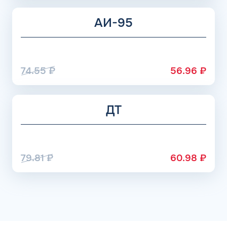
АИ-95
74.55
₽
56.96
₽
ДТ
79.81
₽
60.98
₽