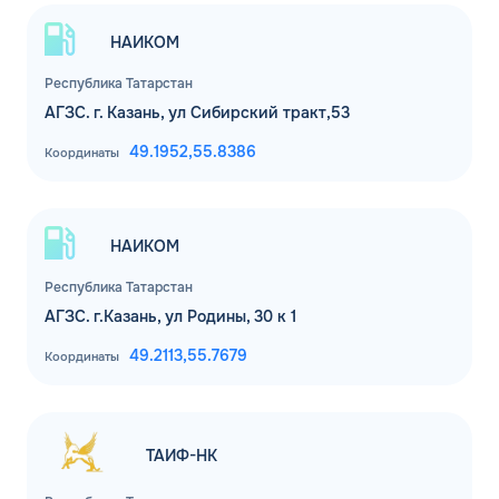
НАИКОМ
Комментарий
Республика Татарстан
ЗАВТРА
АГЗС. г. Казань, ул Сибирский тракт,53
ДО
Для юр. лиц и ИП
49.1952,
55.8386
Координаты
ОФОРМИТЬ ЗАЯВКУ
Заполняя форму, я
соглашаюсь с
обработкой персональных данных
НАИКОМ
Республика Татарстан
АГЗС. г.Казань, ул Родины, 30 к 1
49.2113,
55.7679
Координаты
ТАИФ-НК