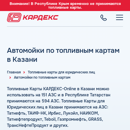
Внимание! В Республике Крым временно не принимаются
топливные карты.
ТОПЛИВНЫЕ КАРТЫ
Топливные карты для юридических лиц
Автомойки по топливным картам
СЕТЬ АЗС
Преимущества
Вся сеть АЗС
в Казани
Сравнение
ТОПЛИВО
АЗС Лукойл
Индивидуальный подход
Автомобильное топливо
Главная
Топливные карты для юридических лиц
АЗС Газпромнефть
Автомойки по топливным картам
СЕРВИСЫ
Автомойки
Бензин
АЗС Татнефть
Все сервисы
Аdblue
Топливные Карты КАРДЕКС-Online в Казани можно
Дизельное топливо
КОМПАНИЯ
АЗС Тебойл
Электронный Документооборот (ЭДО)
использовать на 151 АЗС и в Республике Татарстан
Шиномонтаж
Топливный газ
О компании
принимаются на 594 АЗС. Топливные Карты для
АЗС Газпром
Аналитика и Рекомендации
Вопросы и Ответы
Юридических лиц в Казани принимаются на АЗС:
Топливные бренды
Контакты
+7 (499) 322-22-95
АЗС Сургутнефтегаз
Умный Личный Кабинет
Татнефть, ТАИФ-НК, Ирбис, Лукойл, НАИКОМ,
Наши города
Татнефтепродукт, Teboil, Газпромнефть, GRASS,
АЗС Нефтьмагистраль
info@card-oil.ru
Уведомления об окончании баланса
ТрансНефтеПродукт и других.
Калькулятор расхода топлива