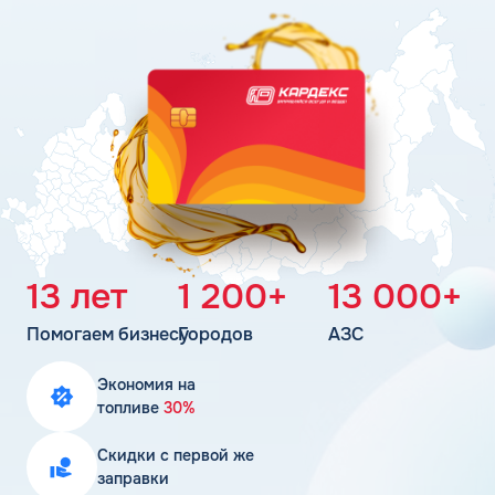
Поддержка
Статьи
Личный кабинет
Цена бензина и ДТ
Карта АЗС
Получить консультацию
13 лет
1 200+
13 000+
Помогаем бизнесу
Городов
АЗС
Экономия на
топливе
30%
Скидки с первой же
заправки