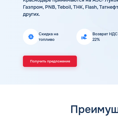
Газпром, PNB, Teboil, ТНК, Flash, Татнеф
других.
Скидка на
Возврат НДС
топливо
22%
Получить предложение
Преимущ