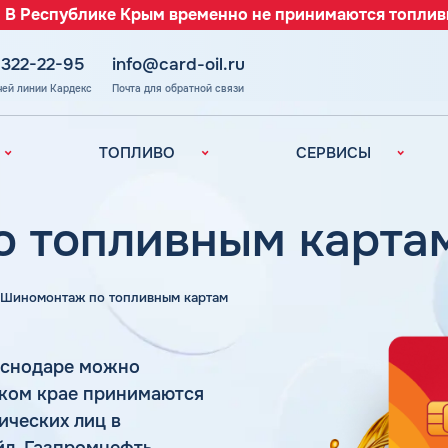
 В Республике Крым временно не принимаются топлив
 322-22-95
info@card-oil.ru
чей линии Кардекс
Почта для обратной связи
ТОПЛИВО
СЕРВИСЫ
Автомобильное
Все сервисы
топливо
Электронный
 топливным картам
Бензин
Документооборот
ефть
(ЭДО)
Дизельное
топливо
Аналитика и
Шиномонтаж по топливным картам
Рекомендации
Топливный газ
Умный Личный
Топливные бренды
Кабинет
аснодаре можно
Наши города
Уведомления об
ском крае принимаются
з
окончании баланса
Калькулятор
ических лиц в
расхода топлива
Поддержка
аль
л, Газпромнефть,