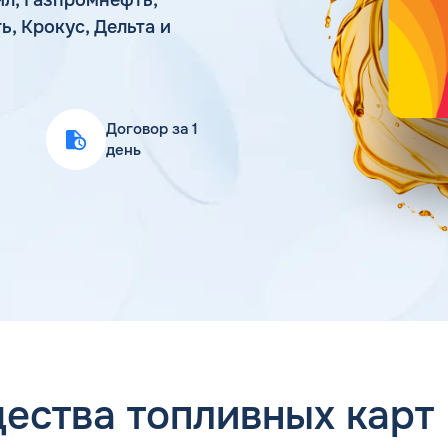
Статьи
ть, Крокус, Дельта и
Цена бензина и ДТ
Договор за 1
день
ества топливных карт