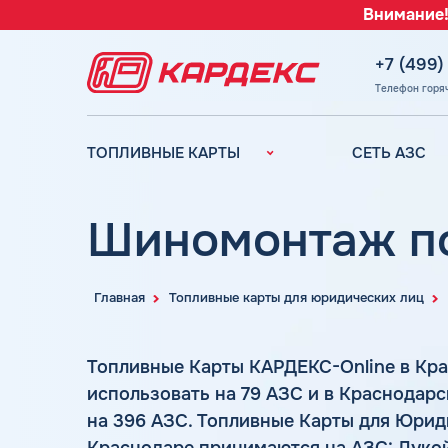
Внимание!
+7 (499)
Телефон горя
ТОПЛИВНЫЕ КАРТЫ
СЕТЬ АЗС
Топливные карты для
Вся сеть АЗС
юридических лиц
АЗС Лукойл
Шиномонтаж по
Преимущества
АЗС Газпромн
Сравнение
АЗС Татнефть
Индивидуальный
Главная
Топливные карты для юридических лиц
АЗС Тебойл
подход
АЗС Газпром
Автомойки
Топливные Карты КАРДЕКС-Online в Кр
АЗС
Аdblue
использовать на 79 АЗС и в Краснодар
Сургутнефтега
Шиномонтаж
на 396 АЗС. Топливные Карты для Юрид
АЗС
Вопросы и Ответы
Нефтьмагистр
Краснодаре принимаются на АЗС: Лукой