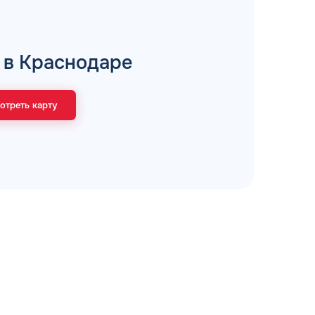
рий
 в Краснодаре
отреть карту
ЗАВТРА
ц и ИП
ДО
ОФОРМИТЬ ЗАЯВКУ
 я
соглашаюсь с обработкой персональных
данных