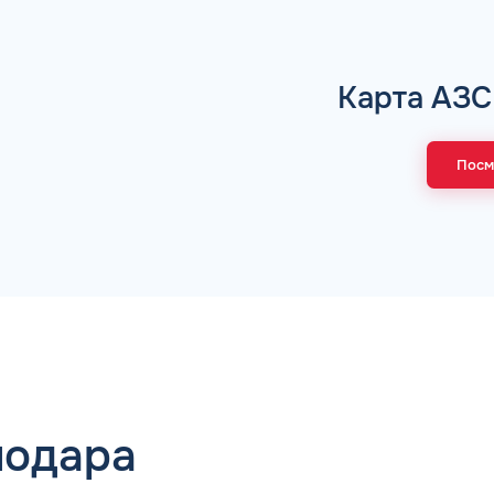
Коммента
Карта АЗС
Посм
СЛЕНИЕ ДЕНЕГ
Для юр. ли
ся в онлайн режиме 24/7.
едств Вы получите
е уведомление
Заполняя форму,
нодара