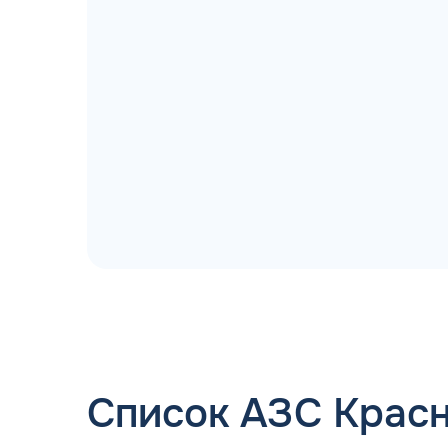
БЫСТРОЕ ЗАЧИ
поступления контролируют
При зачислении ср
автоматическо
Список АЗС Крас